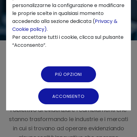
personalizzarne la configurazione e modificare
le proprie scelte in qualsiasi momento
Chi siamo
accedendo alla sezione dedicata (
Privacy &
Cookie policy)
.
News ed Eventi
Per accettare tutti i cookie, clicca sul pulsante
“Acconsento”.
Podcast
L'evoluzione delle tecnologie
Video Gallery
PIÙ OPZIONI
industriali
Virtual Tour
ACCONSENTO
Studiamo le innovazioni tecnologiche con
l’obiettivo di evidenziare i cambiamenti che
stanno trasformando le industrie e i mercati
in cui si trovano ad operare evidenziando