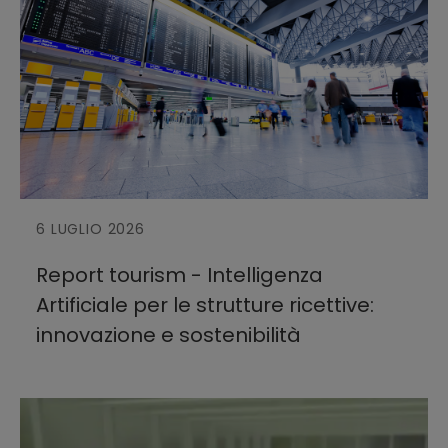
27
28
29
30
31
1
2
3
4
5
6
7
8
9
10
11
12
13
14
15
16
17
18
19
20
21
22
23
24
25
26
27
28
29
30
6 LUGLIO 2026
31
1
2
3
4
5
6
Report tourism - Intelligenza
Artificiale per le strutture ricettive:
innovazione e sostenibilità