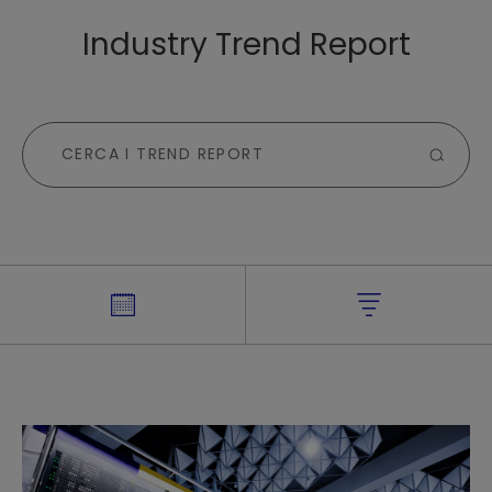
Industry Trend Report
<
AGOSTO
>
Lu
Ma
Me
Gi
Ve
Sa
Do