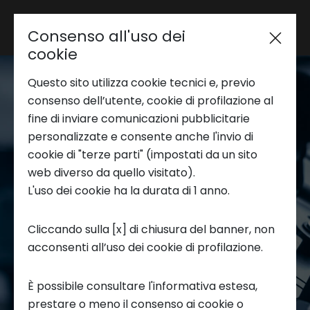
Consenso all'uso dei
Area riservata
cookie
Questo sito utilizza cookie tecnici e, previo
Trend Analysis
consenso dell’utente, cookie di profilazione al
fine di inviare comunicazioni pubblicitarie
personalizzate e consente anche l'invio di
Applied Research
cookie di "terze parti" (impostati da un sito
web diverso da quello visitato).
L'uso dei cookie ha la durata di 1 anno.
Startup Development
Cliccando sulla [x] di chiusura del banner, non
acconsenti all’uso dei cookie di profilazione.
Business Transformation
È possibile consultare l'informativa estesa,
Ecosystem enabling
prestare o meno il consenso ai cookie o