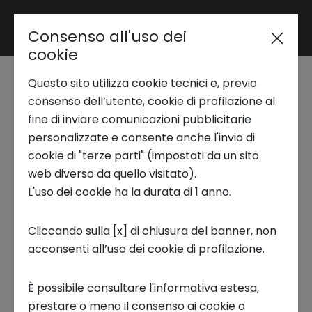
Consenso all'uso dei
Area riservata
cookie
Questo sito utilizza cookie tecnici e, previo
Trend Analysis
consenso dell’utente, cookie di profilazione al
Automotive, Transportation &
fine di inviare comunicazioni pubblicitarie
personalizzate e consente anche l'invio di
Logistics - EV Batteries
Applied Research
cookie di "terze parti" (impostati da un sito
web diverso da quello visitato).
L'uso dei cookie ha la durata di 1 anno.
Il report offre una panoramica completa
Startup Development
sull’evoluzione delle batterie per veicoli
Cliccando sulla [x] di chiusura del banner, non
elettrici, mettendo in luce il ruolo cruciale che
acconsenti all’uso dei cookie di profilazione.
Business Transformation
queste tecnologie giocano nella transizione
verso una mobilità sostenibile.
È possibile consultare l'informativa estesa,
Ecosystem enabling
prestare o meno il consenso ai cookie o
Partendo dalle attuali chimiche al litio fino alle