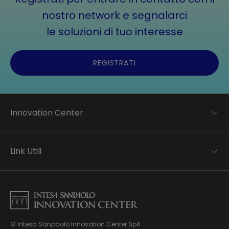
nostro network e segnalarci
le soluzioni di tuo interesse
REGISTRATI
Innovation Center
Trend analysis
Applied research
Link Utili
Startup development
Business transformation
Contatti
Ecosystem enabling
Informativa Privacy
Informativa Privacy Careers
Privacy e Cookie Policy
Mappa del sito
© Intesa Sanpaolo Innovation Center SpA
Chi siamo