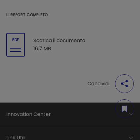
IL REPORT COMPLETO
Scarica il documento
PDF
16.7 MB
Condividi
Salva per dopo
Innovation Center
Trend analysis
Applied research
Link Utili