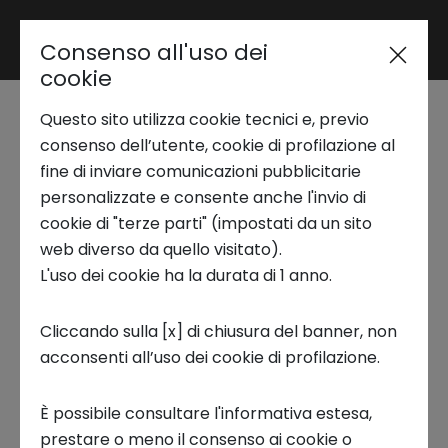
Consenso all'uso dei
Area riservata
cookie
Questo sito utilizza cookie tecnici e, previo
Trend Analysis
consenso dell’utente, cookie di profilazione al
Turismo sostenibile:
fine di inviare comunicazioni pubblicitarie
personalizzate e consente anche l'invio di
definizione, esempi e trend –
Applied Research
cookie di "terze parti" (impostati da un sito
Report | Innovation Center
web diverso da quello visitato).
L'uso dei cookie ha la durata di 1 anno.
Startup Development
Il turismo sostenibile è un modo di
viaggiare
Cliccando sulla [x] di chiusura del banner, non
che riduce l’impatto ambientale
, valorizza le
acconsenti all’uso dei cookie di profilazione.
Business Transformation
comunità locali e promuove un’esperienza più
autentica e consapevole. Negli ultimi anni,
È possibile consultare l'informativa estesa,
Ecosystem enabling
soprattutto dopo la pandemia, la domanda di
prestare o meno il consenso ai cookie o