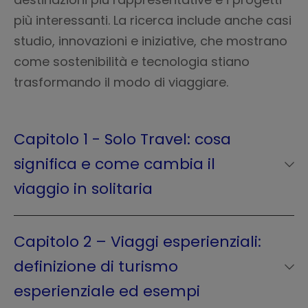
più interessanti. La ricerca include anche casi
studio, innovazioni e iniziative, che mostrano
come sostenibilità e tecnologia stiano
trasformando il modo di viaggiare.
Capitolo 1 - Solo Travel: cosa
significa e come cambia il
viaggio in solitaria
Il primo capitolo è dedicato al
solo travel
, una
tendenza in forte espansione nel turismo
Capitolo 2 – Viaggi esperienziali:
contemporaneo, sempre più scelta da chi
definizione di turismo
desidera autonomia, flessibilità e tempo per
esperienziale ed esempi
sé
. Oltre a una definizione chiara, vengono