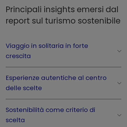
più inclusivi e digitali.
Principali insights emersi dal
report sul turismo sostenibile
Viaggio in solitaria in forte
crescita
I
solo traveller
sono in aumento, spinti
da desiderio di indipendenza,
Esperienze autentiche al centro
flessibilità e auto-esplorazione. Nel
delle scelte
2023 il 18% delle prenotazioni globali
Le persone cercano viaggi che
ha riguardato
viaggi in solitaria.
lascino il segno: autentici,
Sostenibilità come criterio di
coinvolgenti, capaci di generare
scelta
emozioni e connessioni con il territorio