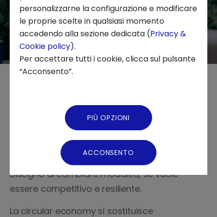
personalizzarne la configurazione e modificare
le proprie scelte in qualsiasi momento
Chi siamo
accedendo alla sezione dedicata (
Privacy &
Cookie policy)
.
News ed Eventi
Per accettare tutti i cookie, clicca sul pulsante
“Acconsento”.
Podcast
L'economia circolare come
Video Gallery
PIÙ OPZIONI
chiave per la competitività
Virtual Tour
ACCONSENTO
Il tessuto economico e industriale italiano ha
bisogno di cambiare modalità, se vuole
essere competitivo e resiliente.
La circular economy si sostituisce