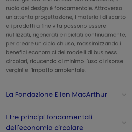
ruolo del design è fondamentale. Attraverso
un’attenta progettazione, i materiali di scarto
e i prodotti a fine vita possono essere
riutilizzati, rigenerati e riciclati continuamente,
per creare un ciclo chiuso, massimizzando i
benefici economici dei modelli di business
circolari, riducendo al minimo l’uso di risorse
vergini e l’impatto ambientale.
La Fondazione Ellen MacArthur
La
Fondazione Ellen MacArthur
è
un'organizzazione internazionale fondata nel
I tre principi fondamentali
2010 da Ellen MacArthur, con l'obiettivo di
dell'economia circolare
accelerare la transizione verso un'economia