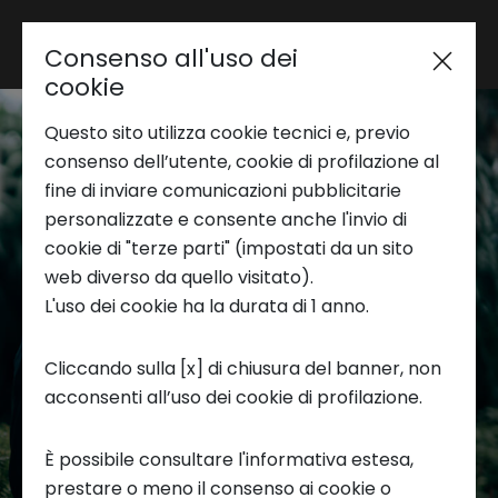
Consenso all'uso dei
Area riservata
cookie
Questo sito utilizza cookie tecnici e, previo
Trend Analysis
consenso dell’utente, cookie di profilazione al
fine di inviare comunicazioni pubblicitarie
personalizzate e consente anche l'invio di
Applied Research
cookie di "terze parti" (impostati da un sito
web diverso da quello visitato).
L'uso dei cookie ha la durata di 1 anno.
Startup Development
Cliccando sulla [x] di chiusura del banner, non
acconsenti all’uso dei cookie di profilazione.
Business Transformation
È possibile consultare l'informativa estesa,
Ecosystem enabling
prestare o meno il consenso ai cookie o