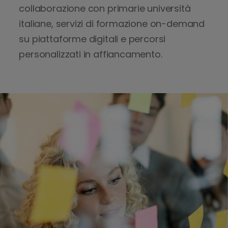
collaborazione con primarie università
e
italiane, servizi di formazione on-demand
d
i
su piattaforme digitali e percorsi
o
personalizzati in affiancamento.
n
b
o
a
r
d
i
n
g
d
e
l
l
e