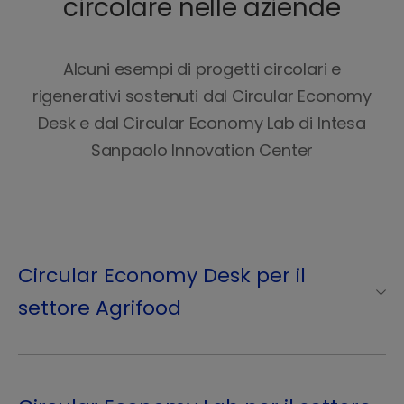
circolare nelle aziende
n
t
o
Alcuni esempi di progetti circolari e
s
u
rigenerativi sostenuti dal Circular Economy
l
Desk e dal Circular Economy Lab di Intesa
l
Sanpaolo Innovation Center
a
c
a
t
e
n
Circular Economy Desk per il
a
settore Agrifood
d
e
l
v
a