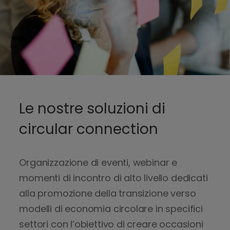
r
i
s
o
r
s
e
i
n
Le nostre soluzioni di
t
circular connection
e
r
n
Organizzazione di eventi, webinar e
e
o
momenti di incontro di alto livello dedicati
d
alla promozione della transizione verso
e
modelli di economia circolare in specifici
l
settori con l’obiettivo di creare occasioni
m