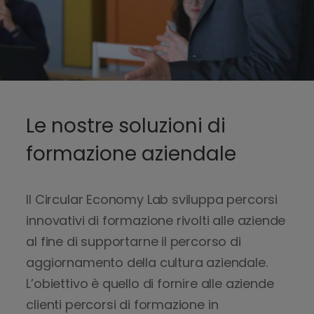
a
l
l
a
C
i
r
Le nostre soluzioni di
c
u
formazione aziendale
l
a
r
Il Circular Economy Lab sviluppa percorsi
E
innovativi di formazione rivolti alle aziende
c
al fine di supportarne il percorso di
o
aggiornamento della cultura aziendale.
n
o
L’obiettivo è quello di fornire alle aziende
m
clienti percorsi di formazione in
y