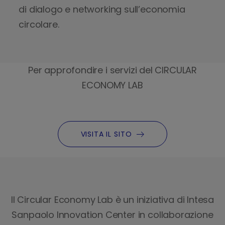
a
di dialogo e networking sull’economia
n
circolare.
a
g
e
m
Per approfondire i servizi del CIRCULAR
e
ECONOMY LAB
n
t
s
u
VISITA IL SITO
q
u
e
s
t
Il Circular Economy Lab è un iniziativa di Intesa
i
t
Sanpaolo Innovation Center in collaborazione
e