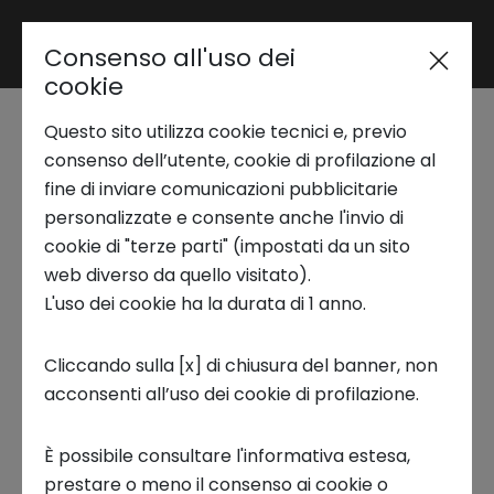
Consenso all'uso dei
Area riservata
cookie
Questo sito utilizza cookie tecnici e, previo
Trend Analysis
consenso dell’utente, cookie di profilazione al
Industrial & Mechanics -
fine di inviare comunicazioni pubblicitarie
personalizzate e consente anche l'invio di
Security of Things
Applied Research
cookie di "terze parti" (impostati da un sito
web diverso da quello visitato).
L'uso dei cookie ha la durata di 1 anno.
A causa dell'
aumento esponenziale dei
Startup Development
dispositivi Internet of Things
(IoT) connessi, si
Cliccando sulla [x] di chiusura del banner, non
prevede un analogo
incremento dei rischi
acconsenti all’uso dei cookie di profilazione.
Business Transformation
dovuti al crescente numero di attacchi
informatici. Ci sono forti preoccupazioni per la
È possibile consultare l'informativa estesa,
sicurezza in molti settori industriali, confermati
Ecosystem enabling
prestare o meno il consenso ai cookie o