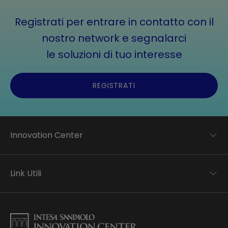
Registrati per entrare in contatto con il
nostro network e segnalarci
le soluzioni di tuo interesse
REGISTRATI
Innovation Center
Trend analysis
Applied research
Link Utili
Startup development
Business transformation
Contatti
Ecosystem enabling
Informativa Privacy
Informativa Privacy Careers