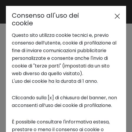
Consenso all'uso dei
Area riservata
cookie
Questo sito utilizza cookie tecnici e, previo
Trend Analysis
consenso dell’utente, cookie di profilazione al
Technology, Media & Telco
fine di inviare comunicazioni pubblicitarie
personalizzate e consente anche l'invio di
- TMT in PNRR: fields of
Applied Research
cookie di "terze parti" (impostati da un sito
application
web diverso da quello visitato).
L'uso dei cookie ha la durata di 1 anno.
Startup Development
Il Report si occupa di sviluppare all'interno
Cliccando sulla [x] di chiusura del banner, non
dell'industry Telecom e Media una serie di
acconsenti all’uso dei cookie di profilazione.
Business Transformation
temi quali i Data Center, il 5G, i
Semiconduttori, i Cellulari (oltre che gli
È possibile consultare l'informativa estesa,
Ecosystem enabling
accessori Cuffie o auricolari) e i Media.
prestare o meno il consenso ai cookie o