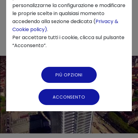
personalizzarne la configurazione e modificare
Argomenti diversi ma tutti legati ad un filo
le proprie scelte in qualsiasi momento
conduttore che è la comunicazione e il
Chi siamo
accedendo alla sezione dedicata (
Privacy &
trasferimento e la gestione delle informazioni.
Cookie policy)
.
News ed Eventi
Per accettare tutti i cookie, clicca sul pulsante
“Acconsento”.
Podcast
Video Gallery
PIÙ OPZIONI
Virtual Tour
ACCONSENTO