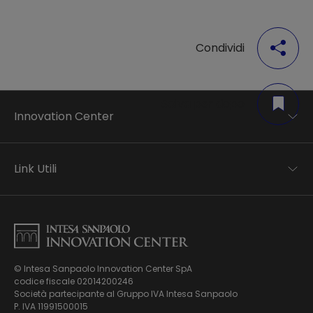
Condividi
Salva per dopo
Innovation Center
Trend analysis
Applied research
Link Utili
Startup development
Business transformation
Contatti
Ecosystem enabling
Informativa Privacy
Informativa Privacy Careers
Privacy e Cookie Policy
Mappa del sito
© Intesa Sanpaolo Innovation Center SpA
Chi siamo
codice fiscale 02014200246
Whistleblowing
News ed Eventi
Società partecipante al Gruppo IVA Intesa Sanpaolo
Modello di gestione, organizzazione e controllo ex Dlgs.
Podcast
P. IVA 11991500015