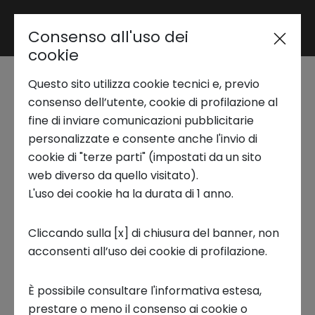
Consenso all'uso dei
Area riservata
cookie
Questo sito utilizza cookie tecnici e, previo
Trend Analysis
consenso dell’utente, cookie di profilazione al
X-Plore Bio-Plastiche
fine di inviare comunicazioni pubblicitarie
personalizzate e consente anche l'invio di
Applied Research
cookie di "terze parti" (impostati da un sito
Il report fornisce in primo luogo una
web diverso da quello visitato).
panoramica della
strategia europea e della
L'uso dei cookie ha la durata di 1 anno.
Startup Development
sua attenzione ai materiali sostenibili e
avanzati,
come catalizzatori di innovazione e
Cliccando sulla [x] di chiusura del banner, non
competitività.
acconsenti all’uso dei cookie di profilazione.
Business Transformation
Tra questi materiali, l’attenzione è posta sulle
È possibile consultare l'informativa estesa,
Ecosystem enabling
bioplastiche, che vengono esaminate in
prestare o meno il consenso ai cookie o