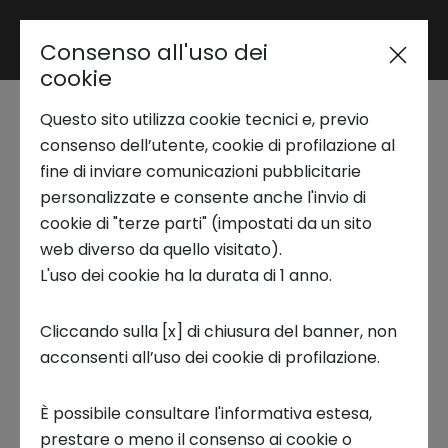
Consenso all'uso dei
Area riservata
cookie
Questo sito utilizza cookie tecnici e, previo
Trend Analysis
consenso dell’utente, cookie di profilazione al
Agriculture, Food & Beverage
fine di inviare comunicazioni pubblicitarie
personalizzate e consente anche l'invio di
- Wellness Foods
Applied Research
cookie di "terze parti" (impostati da un sito
web diverso da quello visitato).
L'uso dei cookie ha la durata di 1 anno.
Le tematiche analizzate dal report si
Startup Development
concentrano sugli aspetti legati agli
Cliccando sulla [x] di chiusura del banner, non
ingredienti probiotici e prebiotici, enzimi
acconsenti all’uso dei cookie di profilazione.
Business Transformation
alimentari, proteine nelle diverse alternative
ed infine agli alimenti medicali. Gli elementi
È possibile consultare l'informativa estesa,
probiotici sono microorganismi vivi che
Ecosystem enabling
prestare o meno il consenso ai cookie o