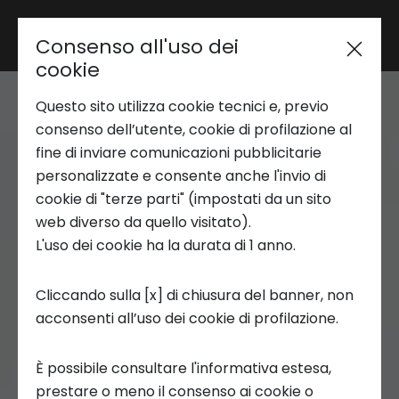
Consenso all'uso dei
Area riservata
cookie
Questo sito utilizza cookie tecnici e, previo
Trend Analysis
consenso dell’utente, cookie di profilazione al
fine di inviare comunicazioni pubblicitarie
personalizzate e consente anche l'invio di
Applied Research
cookie di "terze parti" (impostati da un sito
web diverso da quello visitato).
L'uso dei cookie ha la durata di 1 anno.
Startup Development
Cliccando sulla [x] di chiusura del banner, non
acconsenti all’uso dei cookie di profilazione.
Business Transformation
È possibile consultare l'informativa estesa,
Ecosystem enabling
prestare o meno il consenso ai cookie o