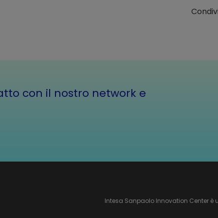
Condivi
atto con il nostro network e
Intesa Sanpaolo Innovation Center è 