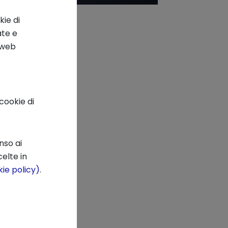
kie di
ate e
o web
cookie di
nso ai
elte in
ie policy)
.