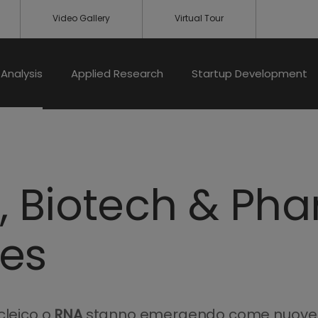
Video Gallery
Virtual Tour
Analysis
Applied Research
Startup Development
, Biotech & Ph
es
cleico o
RNA
stanno emergendo come nuove cl