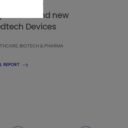
rsonal Care
gitization and new
dtech Devices
THCARE, BIOTECH & PHARMA
AL REPORT