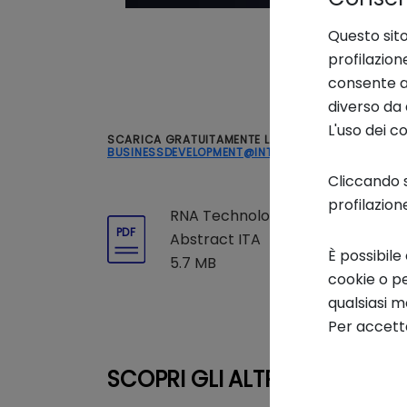
Questo sito
profilazion
consente an
diverso da 
L'uso dei c
SCARICA GRATUITAMENTE L'ABSTRACT DEL REPORT. 
BUSINESSDEVELOPMENT@INTESASANPAOLOINNOVA
Cliccando s
profilazion
RNA Technologies -
PDF
Abstract ITA
È possibile
5.7 MB
cookie o pe
qualsiasi 
Per accetta
SCOPRI GLI ALTRI REPORT