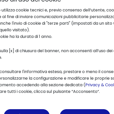
 utilizza cookie tecnici e, previo consenso dell’utente, coo
e al fine di inviare comunicazioni pubblicitarie personalizz
che l'invio di cookie di "terze parti" (impostati da un sit
quello visitato).
ookie ha la durata di 1 anno.
SE SEI INTERESSATO ALLA VERSIONE COMPLETA DEL REPORT SCRIVI A
TIONCENTER.COM
.
ulla [x] di chiusura del banner, non acconsenti all’uso dei 
e.
 consultare l'informativa estesa, prestare o meno il conse
rsonalizzarne la configurazione e modificare le proprie sc
momento accedendo alla sezione dedicata (
Privacy & Cook
re tutti i cookie, clicca sul pulsante “Acconsento”.