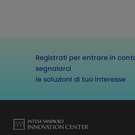
Registrati per entrare in cont
segnalarci
le soluzioni di tuo interesse