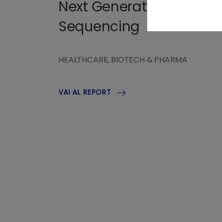
Next Generation
Sequencing
HEALTHCARE, BIOTECH & PHARMA
VAI AL REPORT