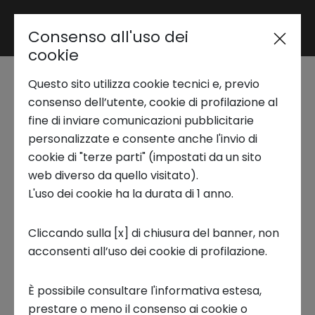
Consenso all'uso dei
Area riservata
cookie
Questo sito utilizza cookie tecnici e, previo
Trend Analysis
consenso dell’utente, cookie di profilazione al
Innovative materials for
fine di inviare comunicazioni pubblicitarie
personalizzate e consente anche l'invio di
decarbonization
Applied Research
cookie di "terze parti" (impostati da un sito
web diverso da quello visitato).
L'uso dei cookie ha la durata di 1 anno.
Il report “
Innovative Materials for
Startup Development
Decarbonisation – Materials Transition in
Cliccando sulla [x] di chiusura del banner, non
Support of the Net Zero
” esplora il ruolo
acconsenti all’uso dei cookie di profilazione.
Business Transformation
cruciale dei materiali nella transizione verso la
neutralità climatica. Analizza come la
È possibile consultare l'informativa estesa,
decarbonizzazione richieda non solo energie
Ecosystem enabling
prestare o meno il consenso ai cookie o