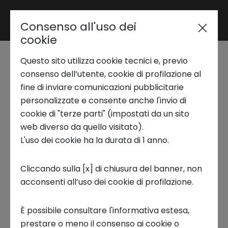
Consenso all'uso dei
Area riservata
cookie
Questo sito utilizza cookie tecnici e, previo
Trend Analysis
consenso dell’utente, cookie di profilazione al
Healthcare, Biotech &
fine di inviare comunicazioni pubblicitarie
personalizzate e consente anche l'invio di
Pharma - Startups in the
Applied Research
cookie di "terze parti" (impostati da un sito
genetic industry
web diverso da quello visitato).
L'uso dei cookie ha la durata di 1 anno.
Startup Development
Il report analizza l’evoluzione del settore
Cliccando sulla [x] di chiusura del banner, non
Healthcare, Biotech e Pharma
con un focus
acconsenti all’uso dei cookie di profilazione.
Business Transformation
specifico sulle
startup attive nella genetica
.
Descrive come le tecnologie avanzate, tra cui
È possibile consultare l'informativa estesa,
Ecosystem enabling
gene editing, terapie geniche e cellulari, mRNA,
prestare o meno il consenso ai cookie o