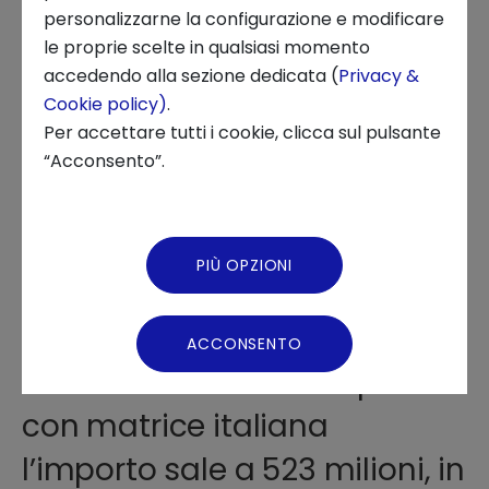
29 LUGLIO 2025
personalizzarne la configurazione e modificare
le proprie scelte in qualsiasi momento
INNOVATION CENTER, PUBBLICAZIONI, OSSERVATORI, FINANZA
Chi siamo
accedendo alla sezione dedicata (
Privacy &
Cookie policy)
.
News ed Eventi
Per accettare tutti i cookie, clicca sul pulsante
“Acconsento”.
Podcast
Video Gallery
PIÙ OPZIONI
Investiti 443 milioni di euro in
Virtual Tour
startup italiane,
ACCONSENTO
considerando anche quelle
con matrice italiana
l’importo sale a 523 milioni, in