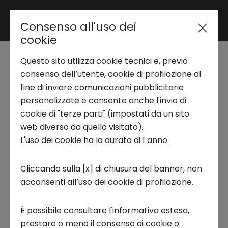
Consenso all'uso dei
Area riservata
cookie
Questo sito utilizza cookie tecnici e, previo
Trend Analysis
Come è andato il
consenso dell’utente, cookie di profilazione al
fine di inviare comunicazioni pubblicitarie
Venture Capital in
personalizzate e consente anche l'invio di
Applied Research
cookie di "terze parti" (impostati da un sito
Italia nei primi sei
web diverso da quello visitato).
L'uso dei cookie ha la durata di 1 anno.
Startup Development
mesi del 2025 -
Cliccando sulla [x] di chiusura del banner, non
Rapporto primo
acconsenti all’uso dei cookie di profilazione.
Business Transformation
semestre 2025 VeM
È possibile consultare l'informativa estesa,
Ecosystem enabling
prestare o meno il consenso ai cookie o