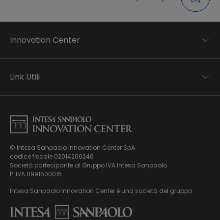
Innovation Center
Trend analysis
Applied research
Link Utili
Startup development
Business transformation
Contatti
Ecosystem enabling
Informativa Privacy
Informativa Privacy Careers
Privacy e Cookie Policy
Mappa del sito
© Intesa Sanpaolo Innovation Center SpA
Chi siamo
codice fiscale 02014200246
Whistleblowing
News ed Eventi
Società partecipante al Gruppo IVA Intesa Sanpaolo
Modello di gestione, organizzazione e controllo ex Dlgs.
Podcast
P. IVA 11991500015
231/01
Video
Intesa Sanpaolo Innovation Center è una società del gruppo
Virtual Tour