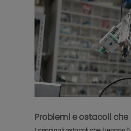
Problemi e ostacoli che f
I
principali ostacoli che frenano l