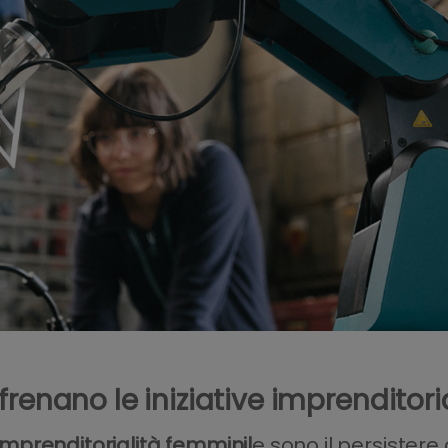
renano le iniziative imprenditoria
’imprenditorialità femminil
e sono il persistere