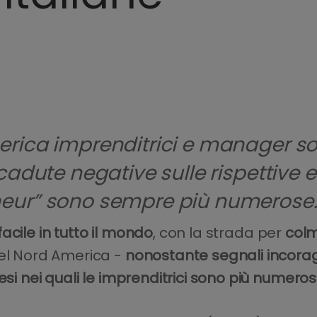
merica imprenditrici e manager s
icadute negative sulle rispettive
neur” sono sempre più numerose
cile in tutto il mondo
, con la strada per
colm
nel Nord America -
nonostante segnali incoraggi
si nei quali le imprenditrici sono più numeros