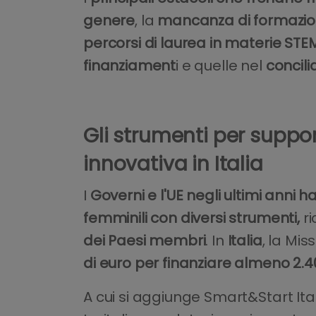
genere
, la
mancanza di formazi
percorsi di laurea in materie STE
finanziament
i e quelle nel
concili
Gli strumenti per suppor
innovativa in Italia
I
Governi e l'UE negli ultimi anni 
femminili con diversi strumenti,
ri
dei Paesi membri
. In
Italia
, la Mi
di euro per finanziare almeno 2.
A cui si aggiunge Smart&Start Ital