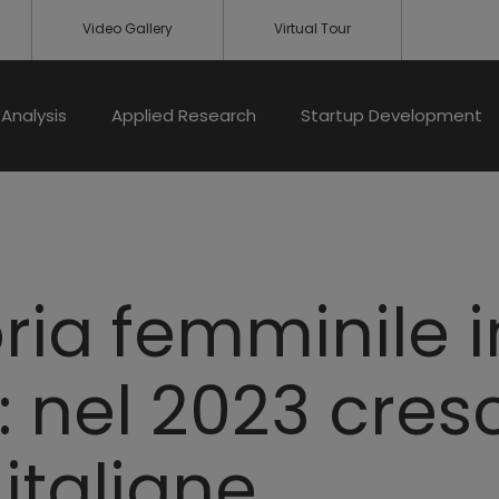
Video Gallery
Virtual Tour
Analysis
Applied Research
Startup Development
ia femminile in
 nel 2023 cres
 italiane