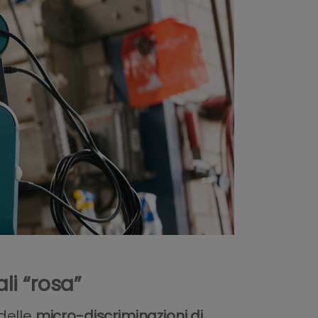
li “rosa”
 delle
micro-discriminazioni di