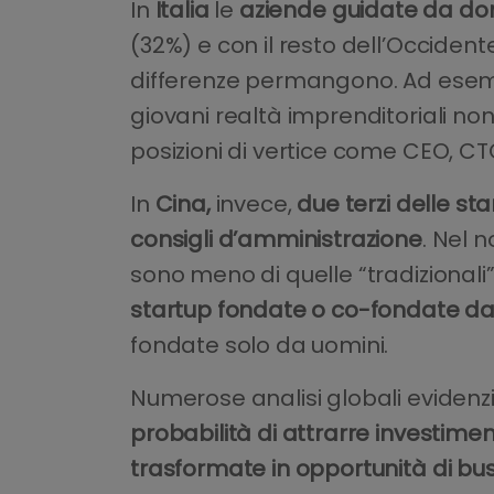
In
Italia
le
aziende guidate da do
(32%) e con il resto dell’Occiden
differenze permangono. Ad esem
giovani realtà imprenditoriali no
posizioni di vertice come CEO, CT
In
Cina,
invece,
due terzi delle st
consigli d’amministrazione
. Nel 
sono meno di quelle “tradizionali”
startup fondate o co-fondate da d
fondate solo da uomini.
Numerose analisi globali evidenz
probabilità di attrarre investimen
trasformate in opportunità di bus