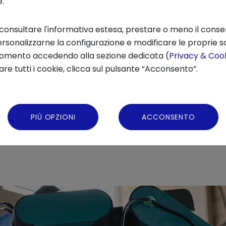
)
rispetto al biennio precedente
. Il Cruscotto
e.
o dal Ministero delle Imprese e del Made in I
 consultare l'informativa estesa, prestare o meno il conse
 (ovvero con quote di possesso e cariche ammi
rsonalizzarne la configurazione e modificare le proprie sc
momento accedendo alla sezione dedicata (
Privacy & Cook
re tutti i cookie, clicca sul pulsante “Acconsento”.
ili sono attive in settori ad alto valore agg
nibile e fintech, oltre a moda e design, salu
PIÙ OPZIONI
ACCONSENTO
 provenienti dagli ambiti di ricerca che hanno
eno in forte ascesa, con le
research-prene