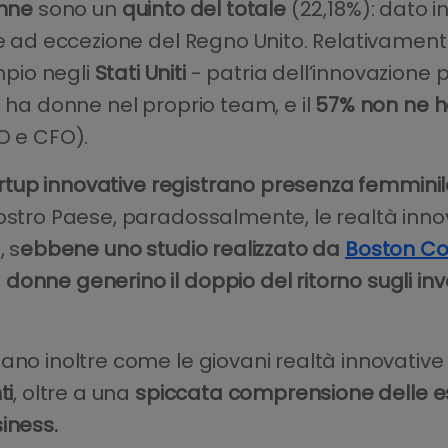
nne
sono un
quinto del totale
(22,18%): dato i
te ad eccezione del Regno Unito. Relativamente
pio negli
Stati Uniti
- patria dell’innovazione p
n ha donne nel proprio team, e il
57% non ne h
O e CFO).
artup innovative registrano presenza femminil
nostro Paese, paradossalmente, le realtà inn
, s
ebbene uno studio realizzato da
Boston Co
onne generino il doppio del ritorno sugli in
iano inoltre come le giovani realtà innovativ
ti
, oltre a una
spiccata comprensione delle e
iness.