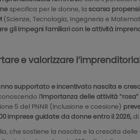
one
specifica per le donne, la
scarsa propensio
M
(Scienze, Tecnologia, Ingegneria e Matemati
are gli impegni familiari con le attività imprendi
tare e valorizzare l’imprenditoria
hanno supportato e incentivato nascita e cresci
conoscendo l
’importanza delle attività “rosa
ssione 5 del PNNR (Inclusione e coesione)
preve
400 imprese guidate da donne entro il 2026,
di
ia, che sostiene la nascita e la crescita delle