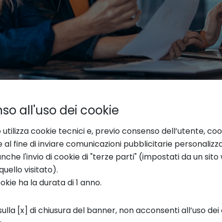
o all'uso dei cookie
nile in Italia: crescono le impren
 utilizza cookie tecnici e, previo consenso dell’utente, coo
resilienti nel 2020 rispetto alle attività “maschi
e al fine di inviare comunicazioni pubblicitarie personalizz
minile
di Unioncamere e Infocamere restituis
che l'invio di cookie di "terze parti" (impostati da un sit
 6.000 in meno rispetto all’anno precedente ne
quello visitato).
ookie ha la durata di 1 anno.
i sono in crescita.
tre del 2023 le giovani realtà innovative cos
ulla [x] di chiusura del banner, non acconsenti all’uso dei 