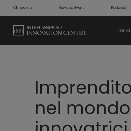
Chi siamo
News ed Eventi
Podcast
Trend 
Imprenditor
nel mondo:
innovatrici