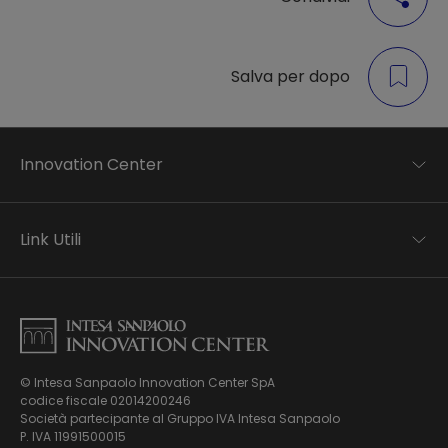
Salva per dopo
Innovation Center
Trend analysis
Applied research
Link Utili
Startup development
Business transformation
Contatti
Ecosystem enabling
Informativa Privacy
Informativa Privacy Careers
Privacy e Cookie Policy
Mappa del sito
© Intesa Sanpaolo Innovation Center SpA
Chi siamo
codice fiscale 02014200246
Whistleblowing
News ed Eventi
Società partecipante al Gruppo IVA Intesa Sanpaolo
Modello di gestione, organizzazione e controllo ex Dlgs.
Podcast
P. IVA 11991500015