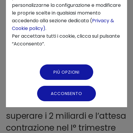
5 SETTEMBRE 2023
personalizzarne la configurazione e modificare
le proprie scelte in qualsiasi momento
INNOVATION CENTER, PUBBLICAZIONI, OSSERVATORI, FINANZA
Chi siamo
accedendo alla sezione dedicata (
Privacy &
Cookie policy)
.
News ed Eventi
Per accettare tutti i cookie, clicca sul pulsante
“Acconsento”.
Podcast
Video Gallery
PIÙ OPZIONI
Dopo il 2022 da record, con
Virtual Tour
investimenti in startup
ACCONSENTO
innovative italiane a
superare i 2 miliardi e l’attesa
contrazione nel I° trimestre