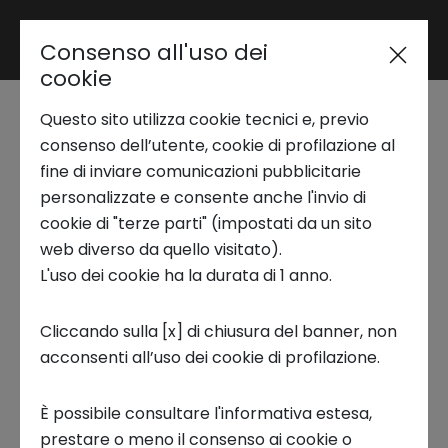
Consenso all'uso dei
Area riservata
cookie
Questo sito utilizza cookie tecnici e, previo
Trend Analysis
Come è andato il
consenso dell’utente, cookie di profilazione al
fine di inviare comunicazioni pubblicitarie
Venture Capital in
personalizzate e consente anche l'invio di
Applied Research
cookie di "terze parti" (impostati da un sito
Italia nei primi sei
web diverso da quello visitato).
L'uso dei cookie ha la durata di 1 anno.
Startup Development
mesi dell’anno:
Cliccando sulla [x] di chiusura del banner, non
rapporto primo
acconsenti all’uso dei cookie di profilazione.
Business Transformation
semestre 2023 VeM
È possibile consultare l'informativa estesa,
Ecosystem enabling
prestare o meno il consenso ai cookie o