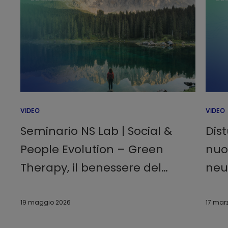
VIDEO
VIDEO
Seminario NS Lab | Social &
Dist
People Evolution – Green
nuo
Therapy, il benessere del
neu
cervello nella natura
19 maggio 2026
17 mar