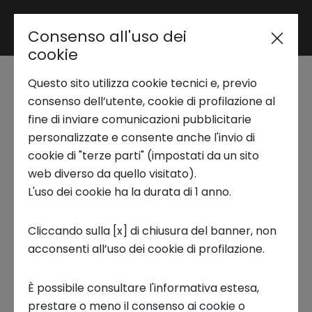
Consenso all'uso dei
Area riservata
cookie
Seminario NS Lab |
Questo sito utilizza cookie tecnici e, previo
Trend Analysis
Olfatto e cervello:
consenso dell’utente, cookie di profilazione al
fine di inviare comunicazioni pubblicitarie
connessioni invisibili
personalizzate e consente anche l'invio di
Applied Research
cookie di "terze parti" (impostati da un sito
tra relazioni, salute e
web diverso da quello visitato).
L'uso dei cookie ha la durata di 1 anno.
Startup Development
tecnologia
Cliccando sulla [x] di chiusura del banner, non
19 FEBBRAIO 2026
acconsenti all’uso dei cookie di profilazione.
Business Transformation
NS Lab
Applied Research
È possibile consultare l'informativa estesa,
Ecosystem enabling
prestare o meno il consenso ai cookie o