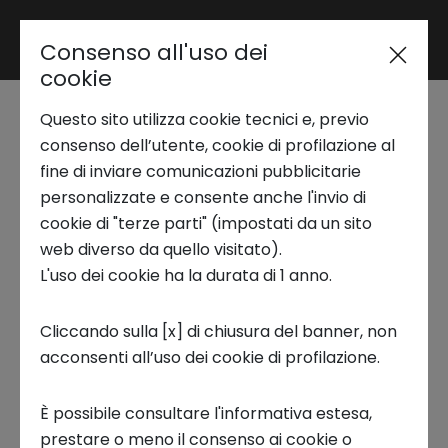
Consenso all'uso dei
Area riservata
cookie
Questo sito utilizza cookie tecnici e, previo
Trend Analysis
Seminario NS Lab |
consenso dell’utente, cookie di profilazione al
fine di inviare comunicazioni pubblicitarie
Olfatto e cervello:
personalizzate e consente anche l'invio di
Applied Research
cookie di "terze parti" (impostati da un sito
connessioni invisibili
web diverso da quello visitato).
L'uso dei cookie ha la durata di 1 anno.
Startup Development
tra relazioni, salute e
Cliccando sulla [x] di chiusura del banner, non
tecnologia
acconsenti all’uso dei cookie di profilazione.
Business Transformation
È possibile consultare l'informativa estesa,
NS LAB, WEBINAR
Ecosystem enabling
prestare o meno il consenso ai cookie o