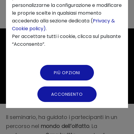
personalizzarne la configurazione e modificare
le proprie scelte in qualsiasi momento
Chi siamo
accedendo alla sezione dedicata (
Privacy &
Cookie policy)
.
News ed Eventi
Per accettare tutti i cookie, clicca sul pulsante
“Acconsento”.
Podcast
Video Gallery
PIÙ OPZIONI
Virtual Tour
ACCONSENTO
Il seminario, ha guidato i partecipanti in un
percorso nel
mondo dell’olfatto
. La