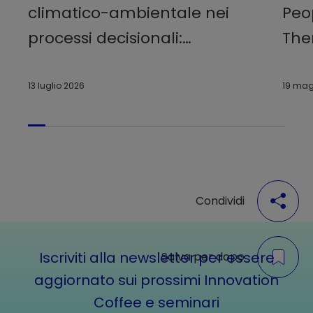
climatico-ambientale nei
Peo
processi decisionali:
The
management systems, fattori
cer
esogeni e creazione di valore
13 luglio 2026
19 mag
sostenibile
Condividi
Iscriviti alla newsletter per essere
Salva per dopo
aggiornato sui prossimi Innovation
Coffee e seminari