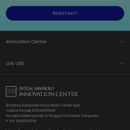
REGISTRATI
Innovation Center
Trend analysis
Applied research
Link Utili
Startup development
Business transformation
Contatti
Ecosystem enabling
Informativa Privacy
Informativa Privacy Careers
Privacy e Cookie Policy
Mappa del sito
© Intesa Sanpaolo Innovation Center SpA
Chi siamo
codice fiscale 02014200246
Whistleblowing
News ed Eventi
Società partecipante al Gruppo IVA Intesa Sanpaolo
Modello di gestione, organizzazione e controllo ex Dlgs.
Podcast
P. IVA 11991500015
231/01
Video