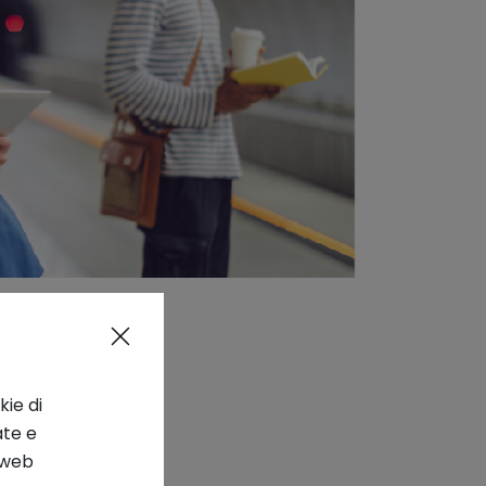
kie di
ate e
o web