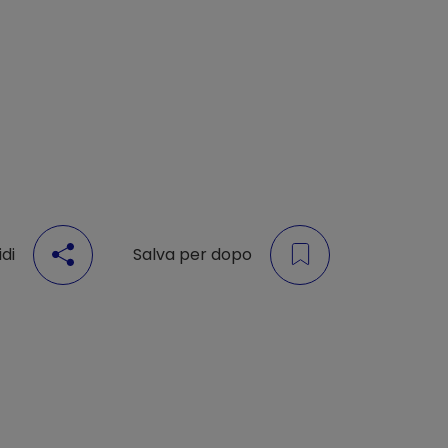
di
Salva per dopo