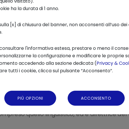
quello visitato).
odo di leggere nell'epoca digita
le, tra carta
ookie ha la durata di 1 anno.
tura cerca di rispondere a questa domanda stu
ciò che leggiamo, a seconda che si tratti di
li
ulla [x] di chiusura del banner, non acconsenti all’uso dei 
e.
 quali sono i punti di forza e di debolezza, a
nno da offrirci.
 consultare l'informativa estesa, prestare o meno il conse
rsonalizzarne la configurazione e modificare le proprie sc
momento accedendo alla sezione dedicata (
Privacy & Cook
re tutti i cookie, clicca sul pulsante “Acconsento”.
ice di saggistica scientifica
, dopo la formazione
roscienze, anche dal punto di vista evolutivo.
PIÙ OPZIONI
ACCONSENTO
” (Trefoglie, 2021), affronta proprio questi t
compreso quello linguistico, ed è direttrice d