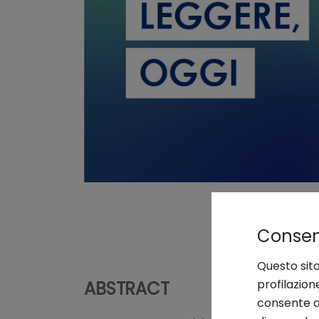
Consens
Questo sito
profilazion
ABSTRACT
consente an