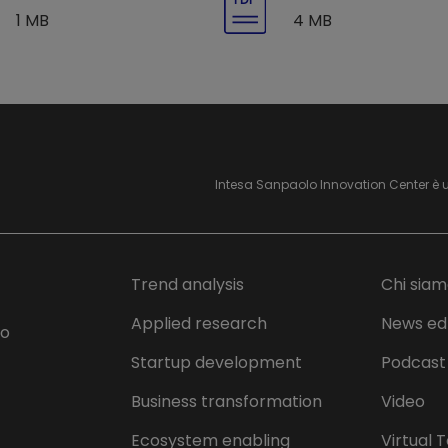
1 MB
4 MB
Intesa Sanpaolo Innovation Center è 
Trend analysis
Chi sia
Applied research
News ed
lo
Startup development
Podcast
Business transformation
Video
Ecosystem enabling
Virtual 