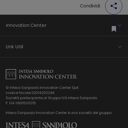
Condividi
Innovation Center
Salva per dopo
Trend analysis
Applied research
Link Utili
Startup development
Business transformation
Contatti
Ecosystem enabling
Informativa Privacy
Informativa Privacy Careers
Privacy e Cookie Policy
Mappa del sito
© Intesa Sanpaolo Innovation Center SpA
Chi siamo
codice fiscale 02014200246
Whistleblowing
News ed Eventi
Società partecipante al Gruppo IVA Intesa Sanpaolo
Modello di gestione, organizzazione e controllo ex Dlgs.
Podcast
P. IVA 11991500015
231/01
Video
Intesa Sanpaolo Innovation Center è una società del gruppo
Virtual Tour