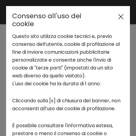
Consenso all'uso dei
Area riservata
cookie
Questo sito utilizza cookie tecnici e, previo
Trend Analysis
Seminario NS Lab |
consenso dell’utente, cookie di profilazione al
fine di inviare comunicazioni pubblicitarie
Leggere, Oggi
personalizzate e consente anche l'invio di
Applied Research
cookie di "terze parti" (impostati da un sito
web diverso da quello visitato).
NS LAB, WEBINAR
L'uso dei cookie ha la durata di 1 anno.
Startup Development
Cliccando sulla [x] di chiusura del banner, non
acconsenti all’uso dei cookie di profilazione.
Business Transformation
​Come sta
cambiando il nostro modo di
È possibile consultare l'informativa estesa,
Ecosystem enabling
leggere
nell'epoca
digitale
, tra carta
prestare o meno il consenso ai cookie o