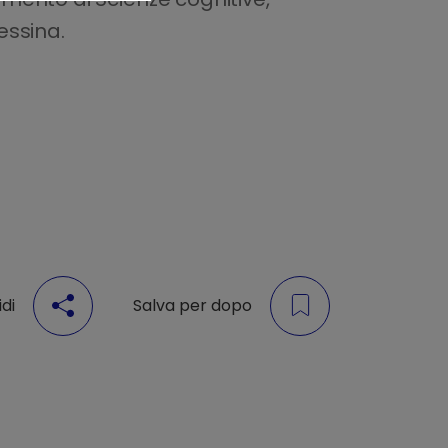
essina.
di
Salva per dopo