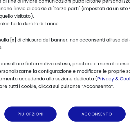
e al fine di inviare comunicazioni pubblicitarie personalizz
che l'invio di cookie di "terze parti" (impostati da un sit
quello visitato).
GUARDA LA REGISTRAZIONE
ookie ha la durata di 1 anno.
ulla [x] di chiusura del banner, non acconsenti all’uso dei 
e.
to educativo e formativo non rappresenta cer
 consultare l'informativa estesa, prestare o meno il conse
nsegnanti, educatori e formatori possono fare d
rsonalizzarne la configurazione e modificare le proprie sc
egnamento e valutazione saranno presentati
momento accedendo alla sezione dedicata (
Privacy & Cook
no in evidenza il
collegamento con le neuros
re tutti i cookie, clicca sul pulsante “Acconsento”.
PIÙ OPZIONI
ACCONSENTO
nte in Pedagogia sperimentale
presso il Dipar