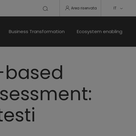
Area riservata
IT
Business Transformation
Ecosystem enabling
e-based
ssessment:
testi