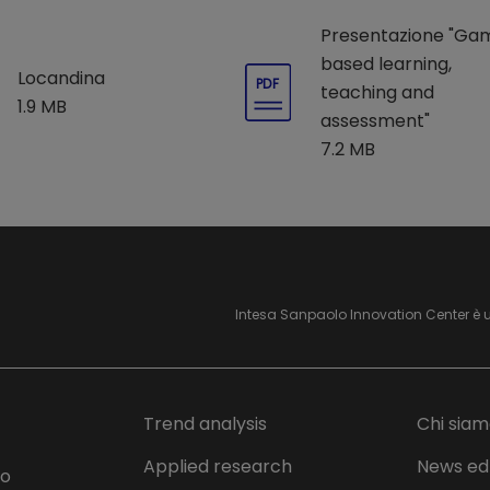
Presentazione "Ga
based learning,
Locandina
PDF
teaching and
1.9 MB
assessment"
7.2 MB
Intesa Sanpaolo Innovation Center è 
Trend analysis
Chi sia
Applied research
News ed
lo