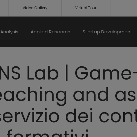
Video Gallery
Virtual Tour
Analysis
Applied Research
Startup Development
 NS Lab | Gam
teaching and a
servizio dei con