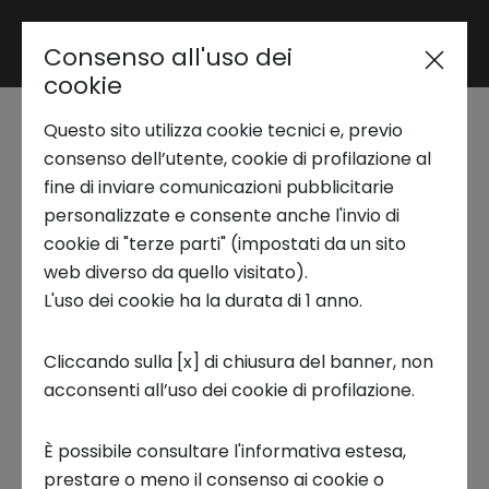
Consenso all'uso dei
Area riservata
cookie
Questo sito utilizza cookie tecnici e, previo
Trend Analysis
Call4Innovation for
consenso dell’utente, cookie di profilazione al
fine di inviare comunicazioni pubblicitarie
Deep Tech & New
personalizzate e consente anche l'invio di
Applied Research
cookie di "terze parti" (impostati da un sito
Materials
web diverso da quello visitato).
L'uso dei cookie ha la durata di 1 anno.
Startup Development
BANDO APERTO
Cliccando sulla [x] di chiusura del banner, non
Scade il 4 Settembre 2026
acconsenti all’uso dei cookie di profilazione.
Business Transformation
Milano, IT
È possibile consultare l'informativa estesa,
Ecosystem enabling
prestare o meno il consenso ai cookie o