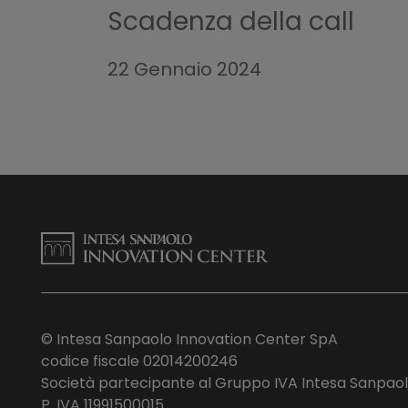
Scadenza della call
Ottimizzazione dell'acqua
22 Gennaio 2024
Soluzioni per ottimizzare l'uso del
Es: tecnologie in loco per la misurazion
esempio, farmaci, nanoparticelle, fibre 
Es: tecnologie per la deionizzazione de
Es: processi per diminuire la presenza
Circolarità dell'acqua
© Intesa Sanpaolo Innovation Center SpA
Soluzioni per attivare processi di ci
codice fiscale 02014200246
Società partecipante al Gruppo IVA Intesa Sanpao
come l'irrigazione o il raffredda
P. IVA 11991500015