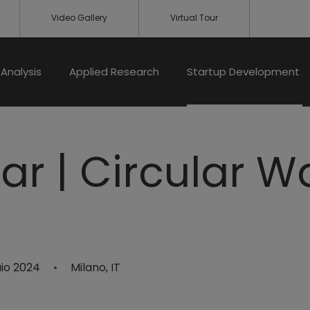
Video Gallery
Virtual Tour
Analysis
Applied Research
Startup Development
ar | Circular W
e
aio 2024
Milano, IT