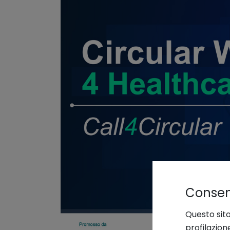
Consens
Questo sito
profilazion