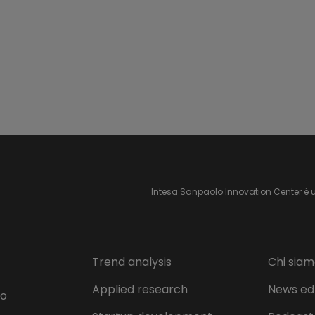
le risorse idriche in contesti ospedalieri e urba
e della qualità dell'acqua al fine di diminuire gli scarichi
tessili) e/o di agenti patogeni con gli effluenti delle acque
ll'acqua in ingresso, tecnologie per l'osmosi inversa.
 di inquinanti emergenti nell'acqua potabile.
Intesa Sanpaolo Innovation Center è 
Trend analysis
Chi sia
rcolarità delle risorse idriche al fine di recuper
Applied research
News ed
lo
mento di macchinari.