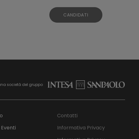
CANDIDATI
ni
 di inquinanti di interesse emergente (ad
 reflue;
una società del gruppo
mo
Contatti
arle e riutilizzarle per attività
 Eventi
Informativa Privacy