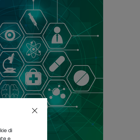
kie di
ate e