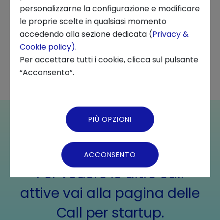
Scaduto il 3 Settembre 2024
personalizzarne la configurazione e modificare
le proprie scelte in qualsiasi momento
Milano, IT
Chi siamo
accedendo alla sezione dedicata (
Privacy &
Cookie policy)
.
CANDIDATI
News ed Eventi
Per accettare tutti i cookie, clicca sul pulsante
“Acconsento”.
Podcast
STARTUP, INNOVATION CENTER, CALL
Video Gallery
PIÙ OPZIONI
Questa edizione del bando è
Virtual Tour
terminata.
ACCONSENTO
Per vedere le altre call
attive vai alla pagina delle
Call per startup.