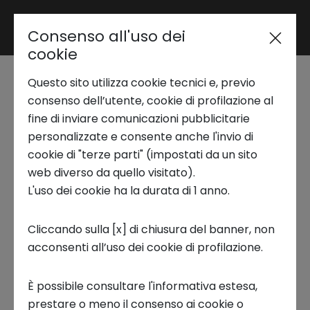
Consenso all'uso dei
Area riservata
cookie
Questo sito utilizza cookie tecnici e, previo
Trend Analysis
Call4Circular x
consenso dell’utente, cookie di profilazione al
fine di inviare comunicazioni pubblicitarie
Greenthesis |
personalizzate e consente anche l'invio di
Applied Research
cookie di "terze parti" (impostati da un sito
Innovation for
web diverso da quello visitato).
L'uso dei cookie ha la durata di 1 anno.
environmental
Startup Development
services
Cliccando sulla [x] di chiusura del banner, non
acconsenti all’uso dei cookie di profilazione.
Business Transformation
BANDO CHIUSO
È possibile consultare l'informativa estesa,
Ecosystem enabling
prestare o meno il consenso ai cookie o