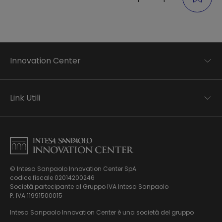
Innovation Center
Trend analysis
Applied research
Link Utili
Startup development
Business transformation
Contatti
Ecosystem enabling
Informativa Privacy
Informativa Privacy Careers
Privacy e Cookie Policy
Mappa del sito
© Intesa Sanpaolo Innovation Center SpA
Chi siamo
codice fiscale 02014200246
Whistleblowing
News ed Eventi
Società partecipante al Gruppo IVA Intesa Sanpaolo
Modello di gestione, organizzazione e controllo ex Dlgs.
Podcast
P. IVA 11991500015
231/01
Video
Intesa Sanpaolo Innovation Center è una società del gruppo
Virtual Tour