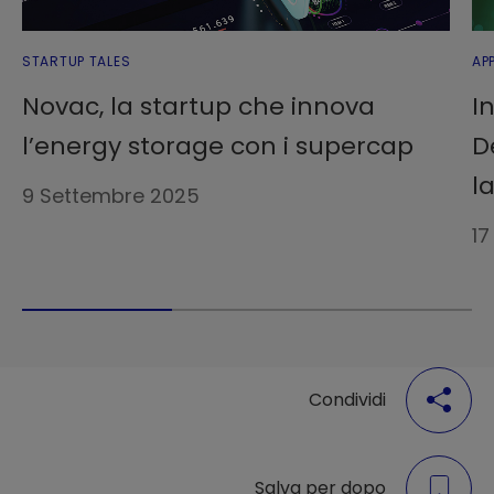
STARTUP TALES
AP
Novac, la startup che innova
I
l’energy storage con i supercap
D
l
9 Settembre 2025
1
Condividi
Salva per dopo