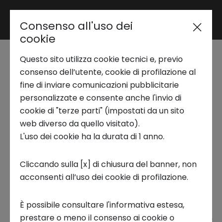
Consenso all'uso dei
Area riservata
cookie
Questo sito utilizza cookie tecnici e, previo
Trend Analysis
Materie prime critiche:
consenso dell’utente, cookie di profilazione al
fine di inviare comunicazioni pubblicitarie
il report ICESP
personalizzate e consente anche l'invio di
Applied Research
cookie di "terze parti" (impostati da un sito
web diverso da quello visitato).
3 LUGLIO 2026
L'uso dei cookie ha la durata di 1 anno.
Startup Development
CIRCULAR ECONOMY, PUBBLICAZIONI, INNOVATION
Cliccando sulla [x] di chiusura del banner, non
acconsenti all’uso dei cookie di profilazione.
Business Transformation
È possibile consultare l'informativa estesa,
Ecosystem enabling
prestare o meno il consenso ai cookie o
Intesa Sanpaolo Innovation Center