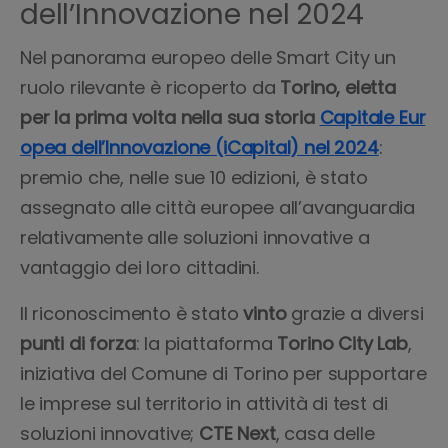
all’intelligenza artificiale), generazione di
dell’Innovazione nel 2024
lanciato
un
ambizioso piano di sviluppo della
lanciata la
Smarter London Together
elettricità e produzione di riscaldamento.
mobilità sostenibile
che prevede
investimenti
Roadmap:
il primo piano pubblico di riforma
Nel panorama europeo delle Smart City un
governativi e dell’amministrazione locale nel
cittadina focalizzato sulla condivisione dei
ruolo rilevante è ricoperto da
Torino, eletta
trasporto pubblico compresi tra
28 e i 32
dati, sulle infrastrutture smart e
per la prima volta nella sua storia
Capitale Eur
miliardi di dollari entro il 2035
. Inoltre, Berlino
sull’innovazione tecnologica.
opea dell’Innovazione
(iCapital) nel
2024
:
ospita
anche il
maggior
numero
al mondo di
premio che, nelle sue 10 edizioni, è stato
startup straniere dopo la Silicon Valley
(quasi
assegnato alle città europee all’avanguardia
5.000), e in tal senso nel 2019 è nato
CityLAB
relativamente alle soluzioni innovative a
Berlin
: un laboratorio pubblico di innovazione
vantaggio dei loro cittadini.
digitale che interfaccia amministrazione,
Il riconoscimento è stato
vinto
grazie a diversi
mondo accademico, economia e società
punti
di
forza
: la piattaforma
Torino City Lab
,
civile.
iniziativa del Comune di Torino per supportare
le imprese sul territorio in attività di test di
soluzioni innovative;
CTE Next
, casa delle