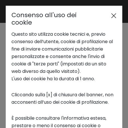
Consenso all'uso dei
Area riservata
cookie
Questo sito utilizza cookie tecnici e, previo
Trend Analysis
Smart City in Europa:
consenso dell’utente, cookie di profilazione al
fine di inviare comunicazioni pubblicitarie
classifiche, tecnologie
personalizzate e consente anche l'invio di
Applied Research
cookie di "terze parti" (impostati da un sito
ed esempi di sviluppo
web diverso da quello visitato).
L'uso dei cookie ha la durata di 1 anno.
Startup Development
urbano
Cliccando sulla [x] di chiusura del banner, non
20 MAGGIO 2025
acconsenti all’uso dei cookie di profilazione.
Business Transformation
TECHSTARS, SMART CITY, INNOVATION, FOCUS ON
È possibile consultare l'informativa estesa,
Ecosystem enabling
prestare o meno il consenso ai cookie o