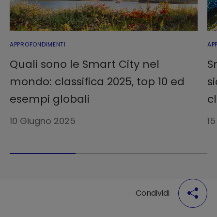
APPROFONDIMENTI
AP
Quali sono le Smart City nel
S
mondo: classifica 2025, top 10 ed
s
esempi globali
c
10 Giugno 2025
15
Condividi