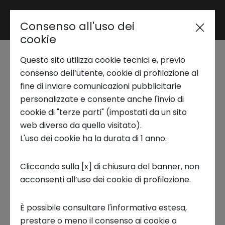
Consenso all'uso dei
Area riservata
cookie
Questo sito utilizza cookie tecnici e, previo
Trend Analysis
Dai campi alle tavole:
consenso dell’utente, cookie di profilazione al
fine di inviare comunicazioni pubblicitarie
l’importanza della
personalizzate e consente anche l'invio di
Applied Research
cookie di "terze parti" (impostati da un sito
decarbonizzazione del
web diverso da quello visitato).
L'uso dei cookie ha la durata di 1 anno.
Startup Development
sistema alimentare
Cliccando sulla [x] di chiusura del banner, non
10 GENNAIO 2025
acconsenti all’uso dei cookie di profilazione.
Business Transformation
CIRCULAR ECONOMY, INNOVATION, TECNOLOGIA, FOCUS ON
È possibile consultare l'informativa estesa,
Ecosystem enabling
prestare o meno il consenso ai cookie o