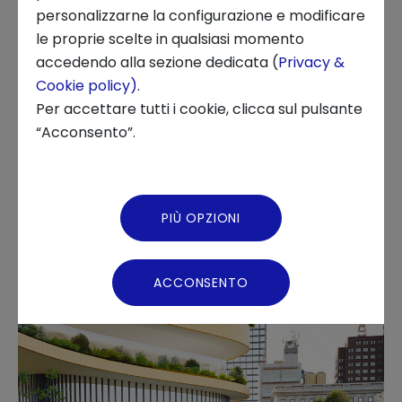
personalizzarne la configurazione e modificare
le proprie scelte in qualsiasi momento
Per affrontare le sfide ambientali
Chi siamo
accedendo alla sezione dedicata (
Privacy &
contemporanee sta crescendo l'esigenza di
Cookie policy)
.
News ed Eventi
rinnovare le pratiche costruttive in ottica
Per accettare tutti i cookie, clicca sul pulsante
“Acconsento”.
sostenibile, con materiali innovativi a guidare
Podcast
la trasformazione di un settore
particolarmente inquinante.
Video Gallery
PIÙ OPZIONI
Virtual Tour
ACCONSENTO