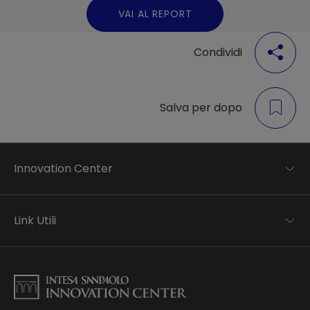
VAI AL REPORT
Condividi
Salva per dopo
Innovation Center
Trend analysis
Applied research
Link Utili
Startup development
Business transformation
Contatti
Ecosystem enabling
Informativa Privacy
Informativa Privacy Careers
Privacy e Cookie Policy