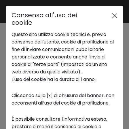
Consenso all'uso dei
Area riservata
cookie
Questo sito utilizza cookie tecnici e, previo
Trend Analysis
Quali materiali
consenso dell’utente, cookie di profilazione al
fine di inviare comunicazioni pubblicitarie
ecosostenibili usare
personalizzate e consente anche l'invio di
Applied Research
cookie di "terze parti" (impostati da un sito
nell’edilizia?
web diverso da quello visitato).
L'uso dei cookie ha la durata di 1 anno.
Startup Development
20 NOVEMBRE 2024
Cliccando sulla [x] di chiusura del banner, non
INNOVATION CENTER, TREND DEL FUTURO, PUBBLICAZIONI,
acconsenti all’uso dei cookie di profilazione.
Business Transformation
REPORT DI RICERCA, FOCUS ON
È possibile consultare l'informativa estesa,
Ecosystem enabling
prestare o meno il consenso ai cookie o