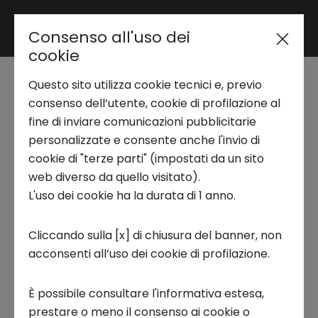
Consenso all'uso dei
Area riservata
cookie
Questo sito utilizza cookie tecnici e, previo
Trend Analysis
UNEP FI e l’Iniziativa
consenso dell’utente, cookie di profilazione al
fine di inviare comunicazioni pubblicitarie
NEXUS: webinar di
personalizzate e consente anche l'invio di
Applied Research
cookie di "terze parti" (impostati da un sito
lancio del report a
web diverso da quello visitato).
L'uso dei cookie ha la durata di 1 anno.
Startup Development
tema Circular
Cliccando sulla [x] di chiusura del banner, non
Economy & Climate
acconsenti all’uso dei cookie di profilazione.
Business Transformation
11 LUGLIO 2024
È possibile consultare l'informativa estesa,
Ecosystem enabling
prestare o meno il consenso ai cookie o