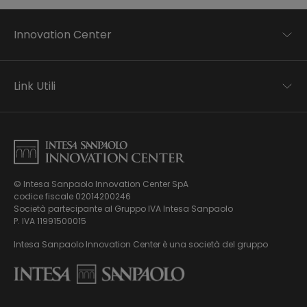
Innovation Center
Trend analysis
Applied research
Link Utili
Startup development
Business transformation
Contatti
Ecosystem enabling
Informativa Privacy
Informativa Privacy Careers
Privacy e Cookie Policy
Mappa del sito
© Intesa Sanpaolo Innovation Center SpA
Chi siamo
codice fiscale 02014200246
Whistleblowing
News ed Eventi
Società partecipante al Gruppo IVA Intesa Sanpaolo
Modello di gestione, organizzazione e controllo ex Dlgs.
Podcast
P. IVA 11991500015
231/01
Video
Intesa Sanpaolo Innovation Center è una società del gruppo
Virtual Tour