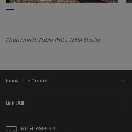
Photocredit: Fabio Pinto, NAM Studio
Innovation Center
Trend analysis
Applied research
Link Utili
Startup development
Business transformation
Contatti
Ecosystem enabling
Informativa Privacy
Informativa Privacy Careers