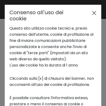
Consenso all'uso dei
Area riservata
cookie
Questo sito utilizza cookie tecnici e, previo
Trend Analysis
Techstars
consenso dell’utente, cookie di profilazione al
fine di inviare comunicazioni pubblicitarie
Trasformative World
personalizzate e consente anche l'invio di
Applied Research
cookie di "terze parti" (impostati da un sito
Torino: si chiude il
web diverso da quello visitato).
L'uso dei cookie ha la durata di 1 anno.
Startup Development
percorso di
Cliccando sulla [x] di chiusura del banner, non
accelerazione della
acconsenti all’uso dei cookie di profilazione.
Business Transformation
classe 2024
È possibile consultare l'informativa estesa,
Ecosystem enabling
prestare o meno il consenso ai cookie o