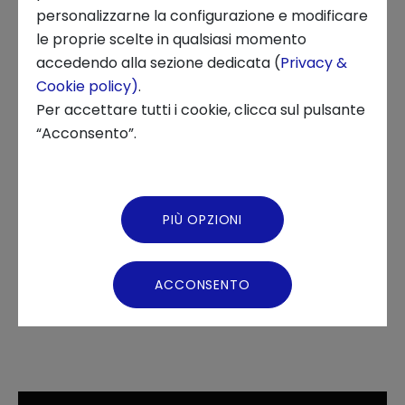
21 MAGGIO 2024
personalizzarne la configurazione e modificare
le proprie scelte in qualsiasi momento
INNOVATION CENTER, TECHSTARS, INNOVATION, STARTUP,
Chi siamo
accedendo alla sezione dedicata (
Privacy &
ECOSISTEMI
Cookie policy)
.
News ed Eventi
Per accettare tutti i cookie, clicca sul pulsante
“Acconsento”.
Podcast
Le 12 startup finaliste si sono
Video Gallery
PIÙ OPZIONI
presentate al pubblico, in un
Virtual Tour
seguitissimo evento alle OGR
ACCONSENTO
di Torino