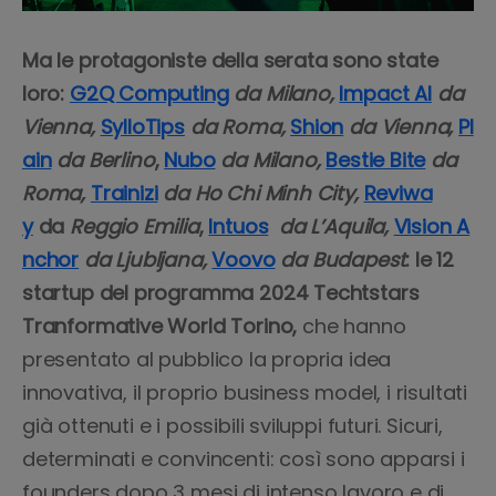
Ma le protagoniste della serata sono state
loro:
G2Q Computing
da Milano,
Impact AI
da
Vienna,
SylloTips
da Roma,
Shion
da Vienna,
Pl
ain
da Berlino
,
Nubo
da Milano,
Bestie Bite
da
Roma,
Trainizi
da Ho Chi Minh City,
Reviwa
y
da
Reggio Emilia
,
Intuos
da L’Aquila,
Vision A
nchor
da Ljubljana,
Voovo
da Budapest
: le 12
startup del programma 2024 Techtstars
Tranformative World Torino,
che hanno
presentato al pubblico la propria idea
innovativa, il proprio business model, i risultati
già ottenuti e i possibili sviluppi futuri. Sicuri,
determinati e convincenti: così sono apparsi i
founders dopo 3 mesi di intenso lavoro e di