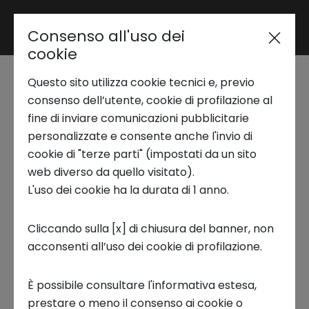
Consenso all'uso dei
Area riservata
cookie
Questo sito utilizza cookie tecnici e, previo
Trend Analysis
Intesa Sanpaolo
consenso dell’utente, cookie di profilazione al
fine di inviare comunicazioni pubblicitarie
Innovation Center a
personalizzate e consente anche l'invio di
Applied Research
cookie di "terze parti" (impostati da un sito
Futura Expo 2023
web diverso da quello visitato).
L'uso dei cookie ha la durata di 1 anno.
Startup Development
10 OTTOBRE 2023
Cliccando sulla [x] di chiusura del banner, non
INNOVATION CENTER, STARTUP, INNOVATION
acconsenti all’uso dei cookie di profilazione.
Business Transformation
È possibile consultare l'informativa estesa,
Ecosystem enabling
prestare o meno il consenso ai cookie o