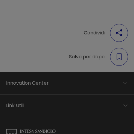
Condividi
Salva per dopo
Innovation Center
Trend analysis
Applied research
Link Utili
Startup development
Business transformation
Contatti
Ecosystem enabling
Informativa Privacy