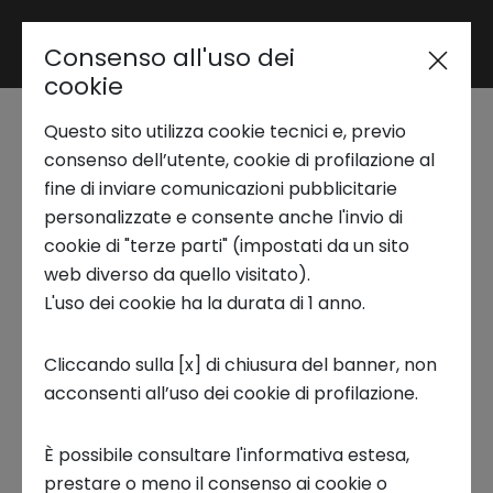
Consenso all'uso dei
Area riservata
cookie
Questo sito utilizza cookie tecnici e, previo
Trend Analysis
La Silver Economy:
consenso dell’utente, cookie di profilazione al
fine di inviare comunicazioni pubblicitarie
un’opportunità per
personalizzate e consente anche l'invio di
Applied Research
cookie di "terze parti" (impostati da un sito
migliorare la qualità
web diverso da quello visitato).
L'uso dei cookie ha la durata di 1 anno.
Startup Development
della vita
Cliccando sulla [x] di chiusura del banner, non
2 AGOSTO 2023
acconsenti all’uso dei cookie di profilazione.
Business Transformation
INNOVATION CENTER, TREND DEL FUTURO, TEMI DI FRONTIERA
È possibile consultare l'informativa estesa,
Ecosystem enabling
prestare o meno il consenso ai cookie o