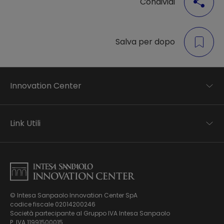
Condividi
Salva per dopo
Innovation Center
Trend analysis
Applied research
Link Utili
Startup development
Business transformation
Contatti
Ecosystem enabling
Informativa Privacy
Informativa Privacy Careers
Privacy e Cookie Policy
Mappa del sito
© Intesa Sanpaolo Innovation Center SpA
Chi siamo
codice fiscale 02014200246
Whistleblowing
News ed Eventi
Società partecipante al Gruppo IVA Intesa Sanpaolo
Modello di gestione, organizzazione e controllo ex Dlgs.
Podcast
P. IVA 11991500015