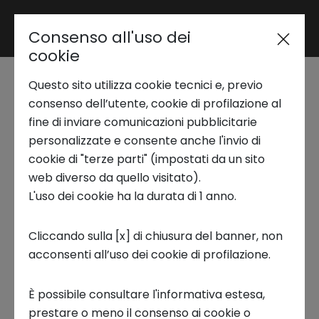
Consenso all'uso dei
Area riservata
cookie
Questo sito utilizza cookie tecnici e, previo
Trend Analysis
Le imprese con
consenso dell’utente, cookie di profilazione al
fine di inviare comunicazioni pubblicitarie
Innovation Center alla
personalizzate e consente anche l'invio di
Applied Research
cookie di "terze parti" (impostati da un sito
scoperta
web diverso da quello visitato).
L'uso dei cookie ha la durata di 1 anno.
Startup Development
dell’ecosistema
Cliccando sulla [x] di chiusura del banner, non
israeliano
acconsenti all’uso dei cookie di profilazione.
Business Transformation
28 OTTOBRE 2022
È possibile consultare l'informativa estesa,
Ecosystem enabling
prestare o meno il consenso ai cookie o