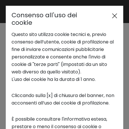
Consenso all'uso dei
Area riservata
cookie
Seminario NS Lab | Il
Questo sito utilizza cookie tecnici e, previo
Trend Analysis
cervello in
consenso dell’utente, cookie di profilazione al
fine di inviare comunicazioni pubblicitarie
movimento: perché
personalizzate e consente anche l'invio di
Applied Research
cookie di "terze parti" (impostati da un sito
allenarsi cambia la
web diverso da quello visitato).
L'uso dei cookie ha la durata di 1 anno.
Startup Development
mente?
Cliccando sulla [x] di chiusura del banner, non
1 DICEMBRE 2025
acconsenti all’uso dei cookie di profilazione.
Business Transformation
NS Lab
Applied Research
È possibile consultare l'informativa estesa,
Ecosystem enabling
prestare o meno il consenso ai cookie o