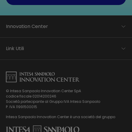
Innovation Center
Trend analysis
Applied research
Link Utili
Startup development
Business transformation
Contatti
Ecosystem enabling
Informativa Privacy
Informativa Privacy Careers
Privacy e Cookie Policy
Mappa del sito
© Intesa Sanpaolo Innovation Center SpA
Chi siamo
codice fiscale 02014200246
Whistleblowing
News ed Eventi
Società partecipante al Gruppo IVA Intesa Sanpaolo
Modello di gestione, organizzazione e controllo ex Dlgs.
Podcast
P. IVA 11991500015
231/01
Video
Intesa Sanpaolo Innovation Center è una società del gruppo
Virtual Tour