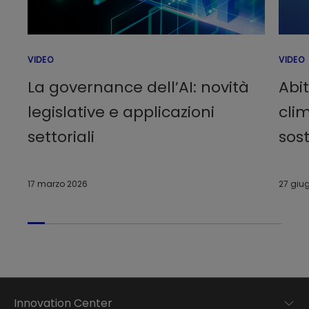
VIDEO
VIDEO
La governance dell’AI: novità
Abi
legislative e applicazioni
clim
settoriali
sost
17 marzo 2026
27 giu
Innovation Center