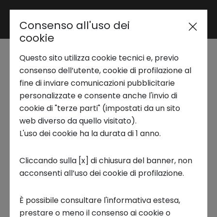
Consenso all'uso dei
Area riservata
cookie
Seminario AI Lab |
Questo sito utilizza cookie tecnici e, previo
Trend Analysis
Brevetto europeo ad
consenso dell’utente, cookie di profilazione al
fine di inviare comunicazioni pubblicitarie
effetto unitario:
personalizzate e consente anche l'invio di
Applied Research
cookie di "terze parti" (impostati da un sito
caratteristiche,
web diverso da quello visitato).
L'uso dei cookie ha la durata di 1 anno.
Startup Development
scenari ed
Cliccando sulla [x] di chiusura del banner, non
opportunità
acconsenti all’uso dei cookie di profilazione.
Business Transformation
15 MAGGIO 2024
È possibile consultare l'informativa estesa,
Ecosystem enabling
prestare o meno il consenso ai cookie o
11:00 - 12:00