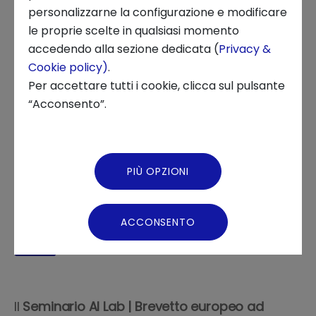
personalizzarne la configurazione e modificare
AI Lab
Eventi
le proprie scelte in qualsiasi momento
Chi siamo
accedendo alla sezione dedicata (
Privacy &
Cookie policy)
.
REGISTRATI
News ed Eventi
Per accettare tutti i cookie, clicca sul pulsante
“Acconsento”.
Podcast
Video Gallery
IN CALENDARIO
PIÙ OPZIONI
Virtual Tour
Salva l'appuntamento
ACCONSENTO
1 KB
Il
Seminario AI Lab | Brevetto europeo ad