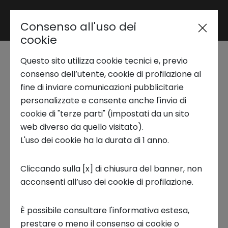
Consenso all'uso dei
Area riservata
cookie
Innovation Coffee | Il
Questo sito utilizza cookie tecnici e, previo
Trend Analysis
granchio blu: da
consenso dell’utente, cookie di profilazione al
fine di inviare comunicazioni pubblicitarie
minaccia a risorsa,
personalizzate e consente anche l'invio di
Applied Research
cookie di "terze parti" (impostati da un sito
con Blueat startup
web diverso da quello visitato).
L'uso dei cookie ha la durata di 1 anno.
Startup Development
guidata da donne
Cliccando sulla [x] di chiusura del banner, non
26 SETTEMBRE 2023
acconsenti all’uso dei cookie di profilazione.
Business Transformation
Innovation Coffee
Eventi
È possibile consultare l'informativa estesa,
Ecosystem enabling
prestare o meno il consenso ai cookie o