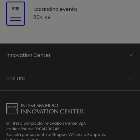
Locandina evento
PDF
804 KB
Innovation Center
Trend analysis
Applied research
Link Utili
Startup development
Business transformation
Contatti
Ecosystem enabling
Informativa Privacy
Informativa Privacy Careers
Privacy e Cookie Policy
Mappa del sito
© Intesa Sanpaolo Innovation Center SpA
Chi siamo
codice fiscale 02014200246
Whistleblowing
News ed Eventi
Società partecipante al Gruppo IVA Intesa Sanpaolo
Modello di gestione, organizzazione e controllo ex Dlgs.
Podcast