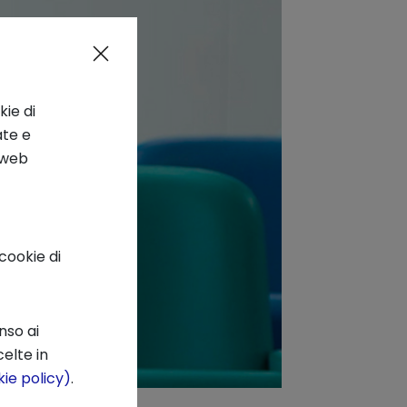
kie di
ate e
o web
cookie di
nso ai
elte in
ie policy)
.