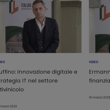
DEO
VIDEO
uffino: innovazione digitale e
Ermanno
trategia IT nel settore
finanzia
itivinicolo
10 marzo 202
 marzo 2023