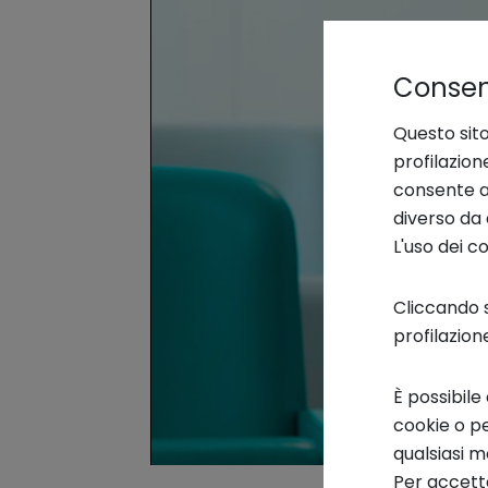
Consens
Questo sito
profilazion
consente an
diverso da 
L'uso dei c
Cliccando s
profilazion
È possibile
cookie o pe
qualsiasi 
Per accetta