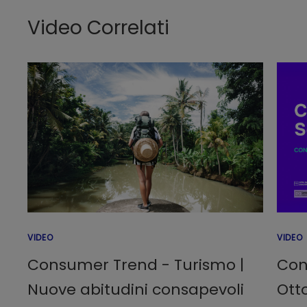
Video Correlati
VIDEO
VIDEO
Consumer Trend - Turismo |
Con
Nuove abitudini consapevoli
Ott