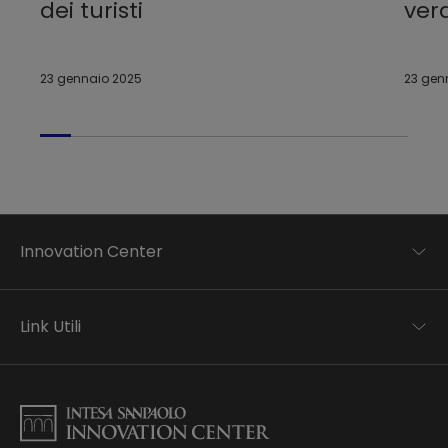
dei turisti
ver
23 gennaio 2025
23 gen
Innovation Center
Trend analysis
Applied research
Link Utili
Startup development
Business transformation
Contatti
Ecosystem enabling
Informativa Privacy
Informativa Privacy Careers
Privacy e Cookie Policy