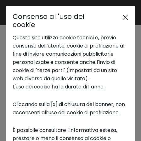
Consenso all'uso dei
Area riservata
cookie
Questo sito utilizza cookie tecnici e, previo
Trend Analysis
consenso dell’utente, cookie di profilazione al
Intesa Sanpaolo Innovation
fine di inviare comunicazioni pubblicitarie
personalizzate e consente anche l'invio di
Center
Applied Research
cookie di "terze parti" (impostati da un sito
Trend Analysis
web diverso da quello visitato).
L'uso dei cookie ha la durata di 1 anno.
Startup Development
Prepare 4 (R)evolution | Esplorando i
Cliccando sulla [x] di chiusura del banner, non
acconsenti all’uso dei cookie di profilazione.
Business Transformation
trend del futuro attraverso la
Generative AI
È possibile consultare l'informativa estesa,
Ecosystem enabling
prestare o meno il consenso ai cookie o
Come ci immaginiamo il
nostro futuro
? In che