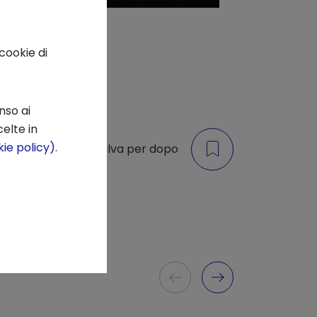
cookie di
nso ai
elte in
ie policy)
.
di
Salva per dopo