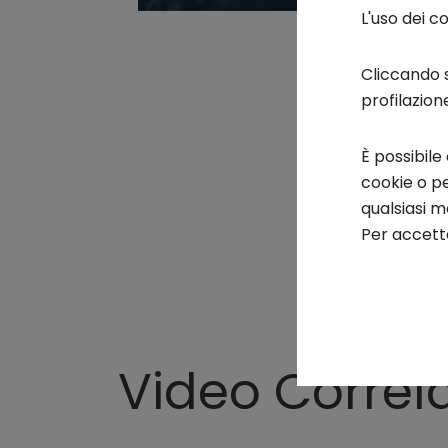
L'uso dei c
Cliccando s
profilazion
È possibile
cookie o pe
qualsiasi 
Per accetta
Video Correla