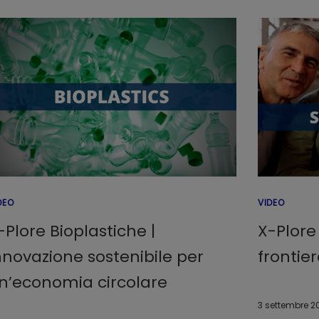
DEO
VIDEO
-Plore Bioplastiche |
X-Plore S
nnovazione sostenibile per
frontie
n’economia circolare
3 settembre 2