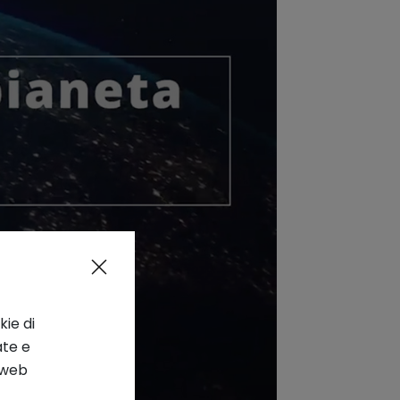
kie di
ate e
o web