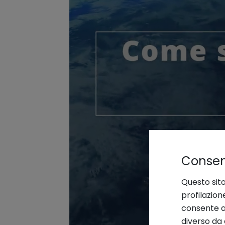
Consens
Questo sito
profilazion
consente an
diverso da 