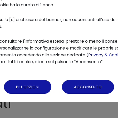
ookie ha la durata di 1 anno.
ulla [x] di chiusura del banner, non acconsenti all’uso dei 
e.
 consultare l'informativa estesa, prestare o meno il conse
rsonalizzarne la configurazione e modificare le proprie sc
momento accedendo alla sezione dedicata (
Privacy & Cook
Condivi
re tutti i cookie, clicca sul pulsante “Acconsento”.
PIÙ OPZIONI
ACCONSENTO
ti