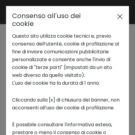
Consenso all'uso dei
Area riservata
cookie
Questo sito utilizza cookie tecnici e, previo
Trend Analysis
consenso dell’utente, cookie di profilazione al
SESTRE
fine di inviare comunicazioni pubblicitarie
personalizzate e consente anche l'invio di
Sabrina Fiorentino - Founder
Applied Research
cookie di "terze parti" (impostati da un sito
& CEO
web diverso da quello visitato).
L'uso dei cookie ha la durata di 1 anno.
Startup Development
Terra Next 2022
Cliccando sulla [x] di chiusura del banner, non
acconsenti all’uso dei cookie di profilazione.
Business Transformation
Sestre è una startup innovavita che sviluppa
integratori nutraceutici in grado di
È possibile consultare l'informativa estesa,
contrastare problematiche di natura
Ecosystem enabling
prestare o meno il consenso ai cookie o