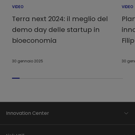
VIDEO
VIDEO
Terra next 2024: il meglio del
Plan
demo day delle startup in
inn
bioeconomia
Fili
30 gennaio 2025
30 gen
Innovation Center
Trend analysis