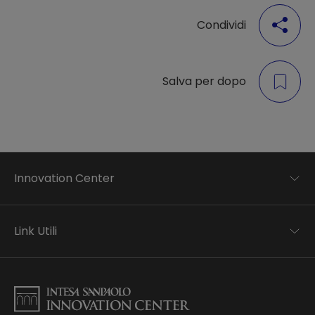
Condividi
Salva per dopo
Innovation Center
Trend analysis
Applied research
Link Utili
Startup development
Business transformation
Contatti
Ecosystem enabling
Informativa Privacy
Informativa Privacy Careers