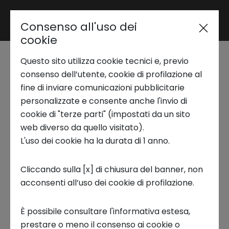
Consenso all'uso dei
Area riservata
cookie
Questo sito utilizza cookie tecnici e, previo
Trend Analysis
consenso dell’utente, cookie di profilazione al
ALPITOUR WORLD
fine di inviare comunicazioni pubblicitarie
personalizzate e consente anche l'invio di
Applied Research
Gianluca di Donato - Head Of
cookie di "terze parti" (impostati da un sito
Corporate Innovation
web diverso da quello visitato).
L'uso dei cookie ha la durata di 1 anno.
Startup Development
Gianluca Di Donato
(
Head of Corporate
Cliccando sulla [x] di chiusura del banner, non
Innovation di Alpitour World
, impresa partner
acconsenti all’uso dei cookie di profilazione.
Business Transformation
di
Italian Lifestyle 2025
) racconta il
valore
strategico dell’Open Innovation
per la sua
È possibile consultare l'informativa estesa,
Ecosystem enabling
divisione. Nel video, Gianluca spiega come il
prestare o meno il consenso ai cookie o