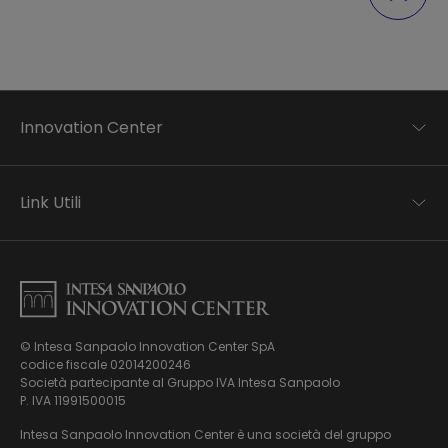
Innovation Center
Trend analysis
Applied research
Link Utili
Startup development
Business transformation
Contatti
Ecosystem enabling
Informativa Privacy
Informativa Privacy Careers
Privacy e Cookie Policy
Mappa del sito
© Intesa Sanpaolo Innovation Center SpA
Chi siamo
codice fiscale 02014200246
Whistleblowing
News ed Eventi
Società partecipante al Gruppo IVA Intesa Sanpaolo
Modello di gestione, organizzazione e controllo ex Dlgs.
Podcast
P. IVA 11991500015
231/01
Video
Intesa Sanpaolo Innovation Center è una società del gruppo
Virtual Tour