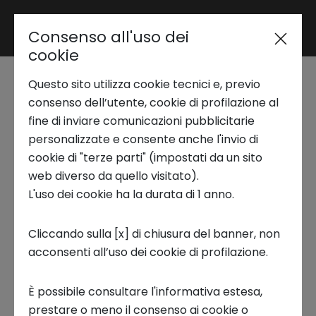
Consenso all'uso dei
Area riservata
cookie
Questo sito utilizza cookie tecnici e, previo
Trend Analysis
consenso dell’utente, cookie di profilazione al
ALOE
fine di inviare comunicazioni pubblicitarie
personalizzate e consente anche l'invio di
Applied Research
Julia Zheng CEO & Co-Founder
cookie di "terze parti" (impostati da un sito
web diverso da quello visitato).
L'uso dei cookie ha la durata di 1 anno.
Julia Zheng
è
CEO & Co-Founder di
Aloe,
Startup Development
startup innovativa che ha creato una
Cliccando sulla [x] di chiusura del banner, non
piattaforma di esperienze progettate per
acconsenti all’uso dei cookie di profilazione.
Business Transformation
l'hospitality.
Julia racconta che cosa si
aspetta dalla partecipazione ad
Italian Lifestyl
È possibile consultare l'informativa estesa,
e 2025
: trovare un
network di partner
Ecosystem enabling
prestare o meno il consenso ai cookie o