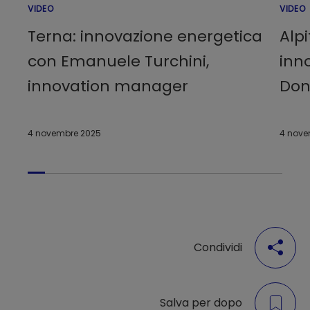
VIDEO
VIDEO
Terna: innovazione energetica
Alp
con Emanuele Turchini,
inn
innovation manager
Don
4 novembre 2025
4 nove
Condividi
Salva per dopo