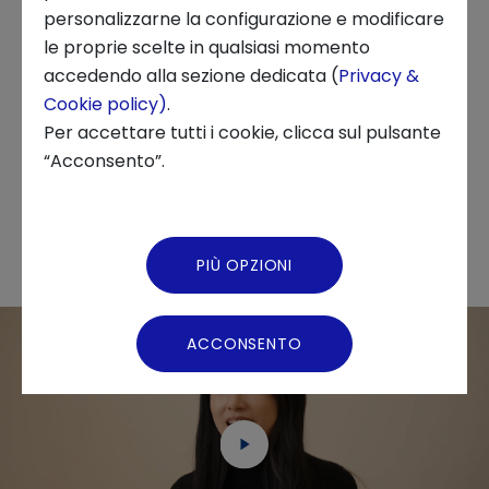
industriali
con cui costruire soluzioni nuove,
personalizzarne la configurazione e modificare
per portare al mercato un prodotto ancora
le proprie scelte in qualsiasi momento
Chi siamo
accedendo alla sezione dedicata (
Privacy &
più innovativo, creando ulteriori sinergie tra le
Cookie policy)
.
strutture alberghiere, gli artigiani e i fornitori di
News ed Eventi
Per accettare tutti i cookie, clicca sul pulsante
esperienza sul territorio.
“Acconsento”.
Podcast
Video Gallery
PIÙ OPZIONI
Virtual Tour
ACCONSENTO