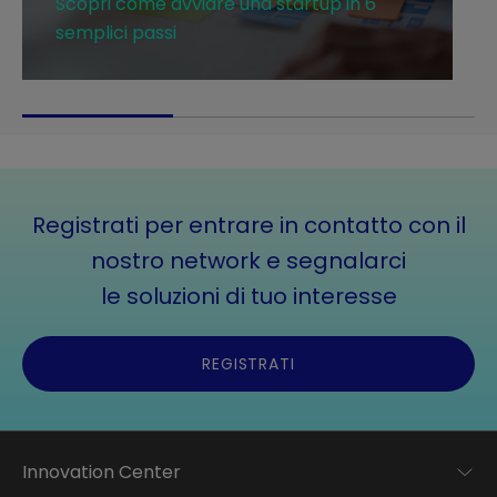
Scopri come avviare una startup in 6
e
semplici passi
n
t
a
n
d
o
l
a
Registrati per entrare in contatto con il
t
nostro network e segnalarci
u
le soluzioni di tuo interesse
a
e
s
REGISTRATI
p
o
s
i
Innovation Center
z