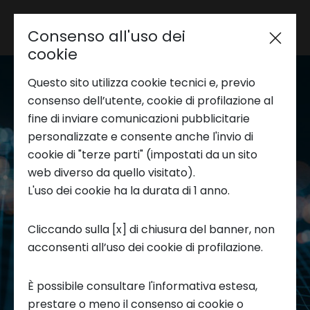
Consenso all'uso dei
Area riservata
cookie
Questo sito utilizza cookie tecnici e, previo
Trend Analysis
consenso dell’utente, cookie di profilazione al
fine di inviare comunicazioni pubblicitarie
personalizzate e consente anche l'invio di
Applied Research
cookie di "terze parti" (impostati da un sito
web diverso da quello visitato).
L'uso dei cookie ha la durata di 1 anno.
Startup Development
Cliccando sulla [x] di chiusura del banner, non
acconsenti all’uso dei cookie di profilazione.
Business Transformation
È possibile consultare l'informativa estesa,
Entra nel nostro network
Ecosystem enabling
prestare o meno il consenso ai cookie o