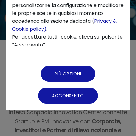
personalizzarne la configurazione e modificare
le proprie scelte in qualsiasi momento
Chi siamo
accedendo alla sezione dedicata (
Privacy &
Cookie policy)
.
News ed Eventi
Per accettare tutti i cookie, clicca sul pulsante
“Acconsento”.
Podcast
Accedi all’ecosistema che
Video Gallery
PIÙ OPZIONI
trasforma l’innovazione in
Virtual Tour
opportunità di crescita
ACCONSENTO
Intesa Sanpaolo Innovation Center connette
Startup e PMI Innovative con
Corporate,
Investitori e Partner di rilievo nazionale e