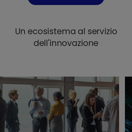
Un ecosistema al servizio
dell'innovazione
E
n
t
r
i
i
n