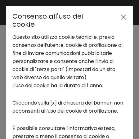
Consenso all'uso dei
Area riservata
cookie
Questo sito utilizza cookie tecnici e, previo
Trend Analysis
Up2Stars e In Action
consenso dell’utente, cookie di profilazione al
fine di inviare comunicazioni pubblicitarie
Esg CLIMATE -
personalizzate e consente anche l'invio di
Applied Research
cookie di "terze parti" (impostati da un sito
Robotica
web diverso da quello visitato).
L'uso dei cookie ha la durata di 1 anno.
Startup Development
BANDO CHIUSO
Cliccando sulla [x] di chiusura del banner, non
Scaduto il 10 Novembre 2025
acconsenti all’uso dei cookie di profilazione.
Business Transformation
Milano, IT
È possibile consultare l'informativa estesa,
Ecosystem enabling
prestare o meno il consenso ai cookie o