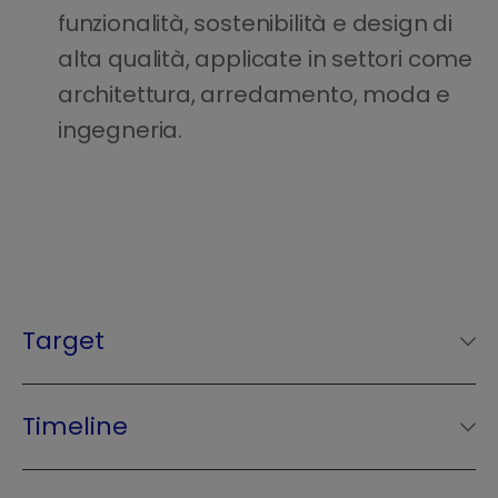
funzionalità, sostenibilità e design di
alta qualità, applicate in settori come
architettura, arredamento, moda e
ingegneria.
Target
L’Iniziativa è rivolta a
startup innovative
italiane oppure estere
, ma con almeno una
Timeline
sede operativa in Italia, iscritte nell’apposito
06/10
Apertura delle candidature
registro o comunque costituite da meno di 5