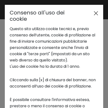
Consenso all'uso dei
Area riservata
cookie
Questo sito utilizza cookie tecnici e, previo
Trend Analysis
Global Start Up
consenso dell’utente, cookie di profilazione al
fine di inviare comunicazioni pubblicitarie
Program 2026
personalizzate e consente anche l'invio di
Applied Research
cookie di "terze parti" (impostati da un sito
web diverso da quello visitato).
BANDO CHIUSO
L'uso dei cookie ha la durata di 1 anno.
Startup Development
Scaduto il 31 Maggio 2026
Cliccando sulla [x] di chiusura del banner, non
Milano, IT
acconsenti all’uso dei cookie di profilazione.
Business Transformation
CANDIDATI
È possibile consultare l'informativa estesa,
Ecosystem enabling
prestare o meno il consenso ai cookie o