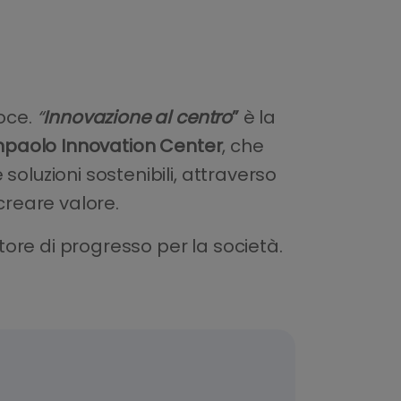
voce.
“
Innovazione al centro
”
è la
npaolo Innovation Center
, che
oluzioni sostenibili, attraverso
creare valore.
ore di progresso per la società.