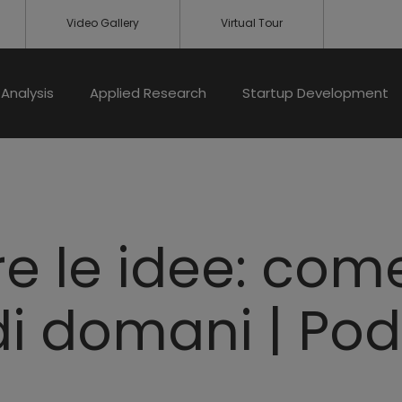
Video Gallery
Virtual Tour
Analysis
Applied Research
Startup Development
re le idee: co
 di domani | Po