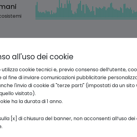
o all'uso dei cookie
 sviluppo delle startup? In questo episodio,
Luc
 utilizza cookie tecnici e, previo consenso dell’utente, coo
tup ed Ecosistemi d’Innovazione, racconta com
e al fine di inviare comunicazioni pubblicitarie personalizz
novazione in Italia: un ecosistema fatto di con
che l'invio di cookie di "terze parti" (impostati da un sit
a contaminazione genera crescita e impatto con 
quello visitato).
ookie ha la durata di 1 anno.
.
ulla [x] di chiusura del banner, non acconsenti all’uso dei 
e.