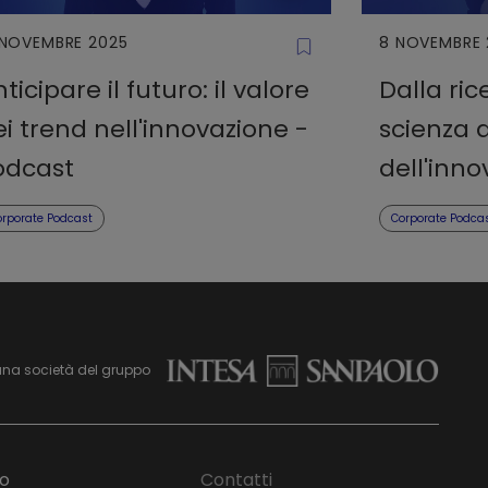
 NOVEMBRE 2025
8 NOVEMBRE 
ticipare il futuro: il valore
Dalla ric
i trend nell'innovazione -
scienza a
odcast
dell'inn
orporate Podcast
Corporate Podca
una società del gruppo
mo
Contatti