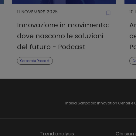
11 NOVEMBRE 2025
10
Innovazione in movimento:
An
dove nascono le soluzioni
de
del futuro - Podcast
P
Corporate Podcast
C
Intesa Sanpaolo Innovation Center è 
Trend analysis
Chi sia