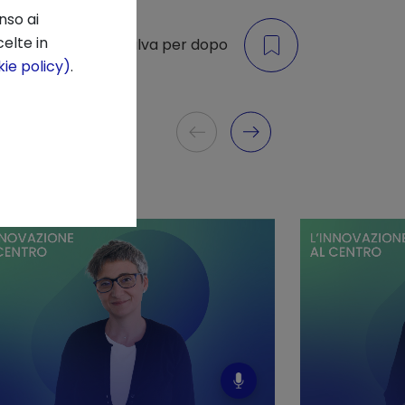
nso ai
elte in
di
Salva per dopo
ie policy)
.