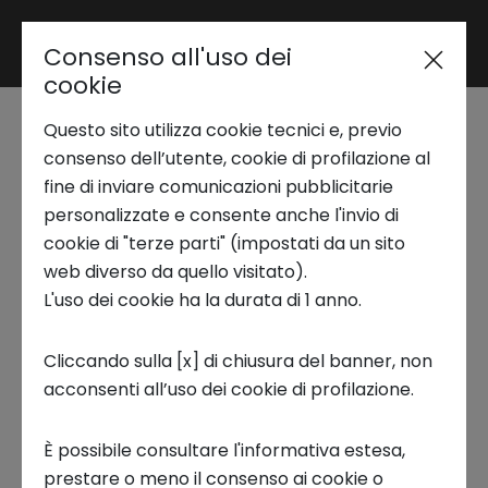
Consenso all'uso dei
Area riservata
cookie
Questo sito utilizza cookie tecnici e, previo
Trend Analysis
C'è sempre più vita
consenso dell’utente, cookie di profilazione al
fine di inviare comunicazioni pubblicitarie
da vivere - Podcast
personalizzate e consente anche l'invio di
Applied Research
cookie di "terze parti" (impostati da un sito
web diverso da quello visitato).
12 OTTOBRE 2023
L'uso dei cookie ha la durata di 1 anno.
Startup Development
INNOVATION COFFEE PODCAST
Cliccando sulla [x] di chiusura del banner, non
acconsenti all’uso dei cookie di profilazione.
Business Transformation
È possibile consultare l'informativa estesa,
Ecosystem enabling
prestare o meno il consenso ai cookie o
Voce ai
protagonisti dell’innovazione
con la