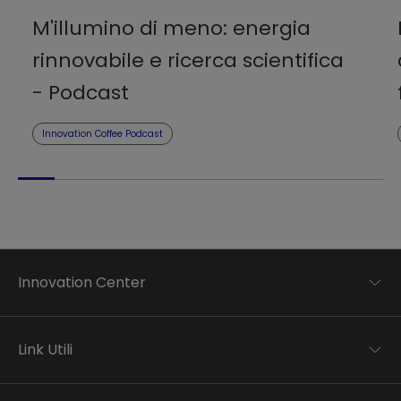
M'illumino di meno: energia
rinnovabile e ricerca scientifica
- Podcast
Innovation Coffee Podcast
Innovation Center
Trend analysis
Applied research
Link Utili
Startup development
Business transformation
Contatti