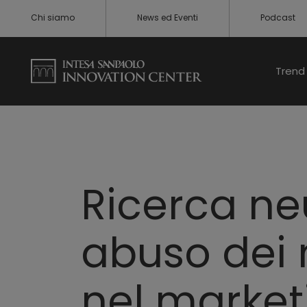
Chi siamo
News ed Eventi
Podcast
Trend 
Ricerca neu
abuso dei 
nel market