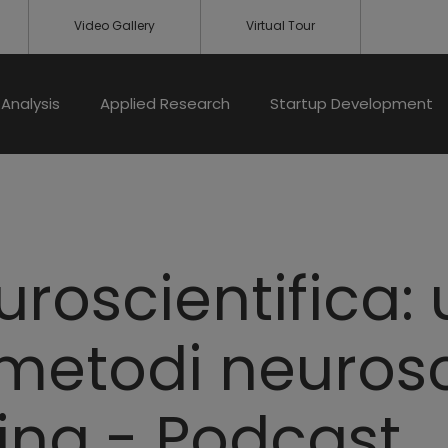
Video Gallery
Virtual Tour
Analysis
Applied Research
Startup Development
roscientifica: 
metodi neurosci
ing - Podcast