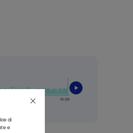
kie di
ate e