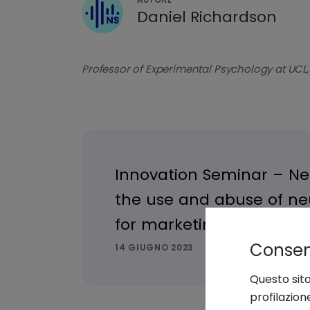
Daniel Richardson
Professor of Experimental Psychology at UCL,
Consens
Questo sito
profilazion