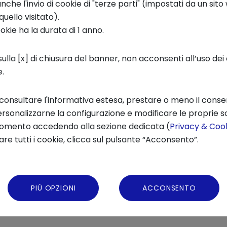
che l'invio di cookie di "terze parti" (impostati da un sit
quello visitato).
as in the human brain where neural mechanism
ookie ha la durata di 1 anno.
imulus? Today, with
Daniel Richardson
,
Profess
ulla [x] di chiusura del banner, non acconsenti all’uso dei 
e will give an overview of the
contemporary use
e.
oscience in market research
and marketing ca
ssor will illustrate how neuroscientific techn
 consultare l'informativa estesa, prestare o meno il conse
to studying consumers’ behavior without thei
rsonalizzarne la configurazione e modificare le proprie sc
momento accedendo alla sezione dedicata (
Privacy & Cook
re tutti i cookie, clicca sul pulsante “Acconsento”.
PIÙ OPZIONI
ACCONSENTO
Condivi