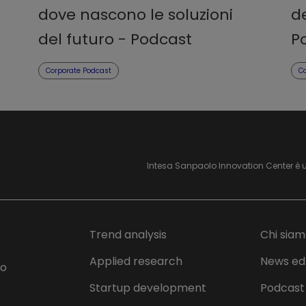
dove nascono le soluzioni
de
del futuro - Podcast
P
Corporate Podcast
C
Intesa Sanpaolo Innovation Center è 
Trend analysis
Chi sia
Applied research
News ed
lo
Startup development
Podcast