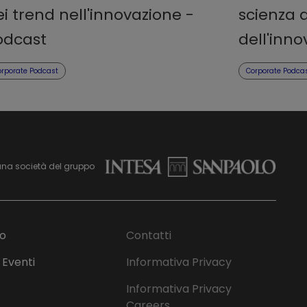
i trend nell'innovazione -
scienza a
odcast
dell'inn
orporate Podcast
Corporate Podca
una società del gruppo
mo
Contatti
 Eventi
Informativa Privacy
Informativa Privacy
Careers