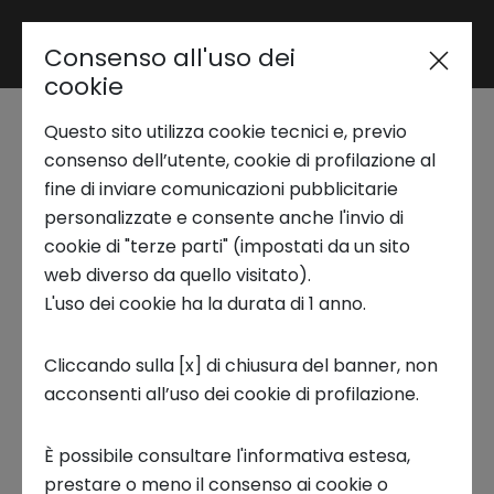
Consenso all'uso dei
Area riservata
cookie
Questo sito utilizza cookie tecnici e, previo
Trend Analysis
Giocare la vita.
consenso dell’utente, cookie di profilazione al
fine di inviare comunicazioni pubblicitarie
L'ausilio ludico per
personalizzate e consente anche l'invio di
Applied Research
cookie di "terze parti" (impostati da un sito
superare la disabilità
web diverso da quello visitato).
L'uso dei cookie ha la durata di 1 anno.
Startup Development
- Podcast
Cliccando sulla [x] di chiusura del banner, non
20 LUGLIO 2023
acconsenti all’uso dei cookie di profilazione.
Business Transformation
INNOVATION COFFEE PODCAST
È possibile consultare l'informativa estesa,
Ecosystem enabling
prestare o meno il consenso ai cookie o