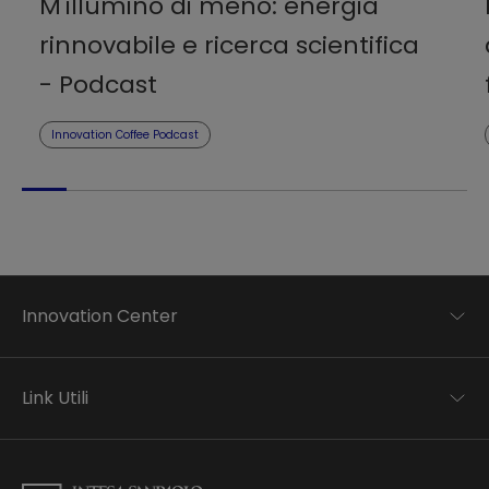
M'illumino di meno: energia
rinnovabile e ricerca scientifica
- Podcast
Innovation Coffee Podcast
Innovation Center
Trend analysis
Applied research
Link Utili
Startup development
Business transformation
Contatti
Ecosystem enabling
Informativa Privacy