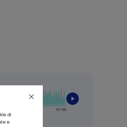
kie di
ate e