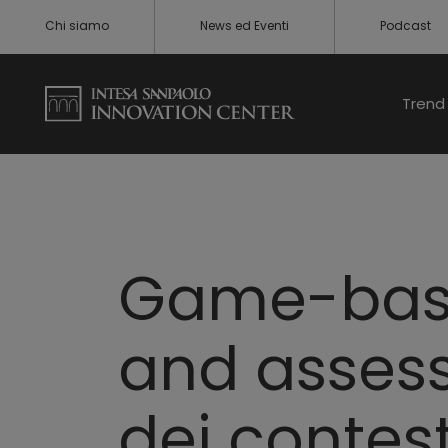
Chi siamo
News ed Eventi
Podcast
Trend 
Game-base
and assessm
dei contest