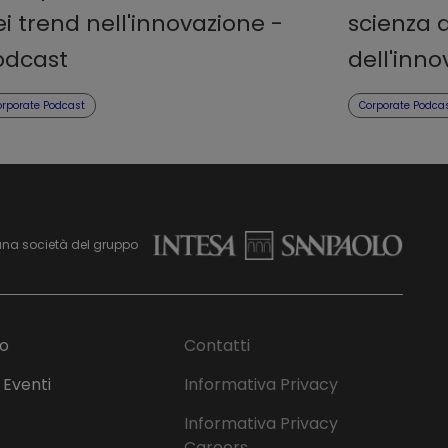
i trend nell'innovazione -
scienza a
odcast
dell'inn
orporate Podcast
Corporate Podca
una società del gruppo
mo
Contatti
 Eventi
Informativa Privacy
Informativa Privacy
Careers