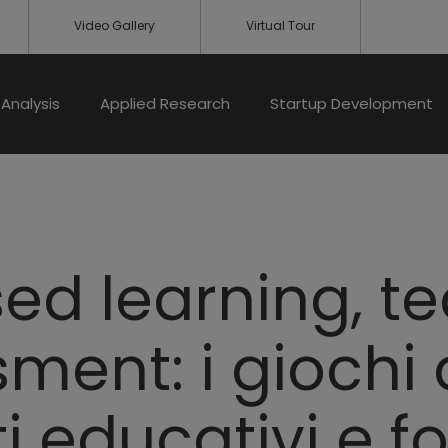
Video Gallery
Virtual Tour
Analysis
Applied Research
Startup Development
d learning, t
ent: i giochi a
i educativi e f