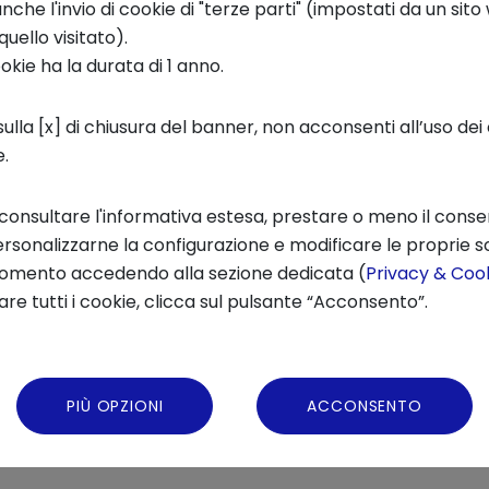
che l'invio di cookie di "terze parti" (impostati da un sit
quello visitato).
ookie ha la durata di 1 anno.
enti
per l'educazione e la formazione non è cer
ulla [x] di chiusura del banner, non acconsenti all’uso dei 
ro utilizzo più consapevole da parte degli ins
e.
ostro ospite ci presenta i
processi ludici e lud
accompagnati da riferimenti teorici e da ese
 consultare l'informativa estesa, prestare o meno il conse
e neuroscienze.
rsonalizzarne la configurazione e modificare le proprie sc
momento accedendo alla sezione dedicata (
Privacy & Cook
re tutti i cookie, clicca sul pulsante “Acconsento”.
PIÙ OPZIONI
ACCONSENTO
Condivi