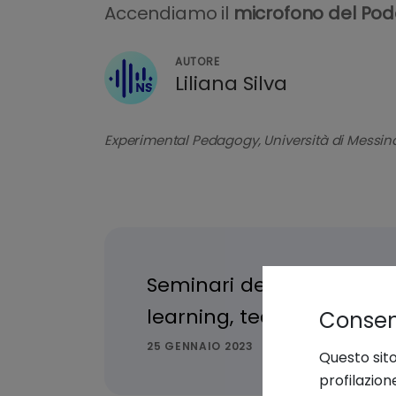
Accendiamo il
microfono del Pod
AUTORE
Liliana Silva
Experimental Pedagogy, Università di Messin
Consens
Questo sito
profilazion