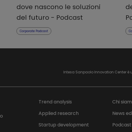
dove nascono le soluzioni
de
del futuro - Podcast
P
Corporate Podcast
C
Intesa Sanpaolo Innovation Center è 
Trend analysis
Chi sia
Applied research
News ed
lo
Startup development
Podcast