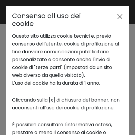
Consenso all'uso dei
Area riservata
cookie
Questo sito utilizza cookie tecnici e, previo
Trend Analysis
Scrittura Ribelle:
consenso dell’utente, cookie di profilazione al
fine di inviare comunicazioni pubblicitarie
Innovazione e nuove
personalizzate e consente anche l'invio di
Applied Research
cookie di "terze parti" (impostati da un sito
narrazioni - Podcast
web diverso da quello visitato).
L'uso dei cookie ha la durata di 1 anno.
Startup Development
28 GIUGNO 2022
Cliccando sulla [x] di chiusura del banner, non
INNOVATION COFFEE PODCAST
acconsenti all’uso dei cookie di profilazione.
Business Transformation
È possibile consultare l'informativa estesa,
Ecosystem enabling
prestare o meno il consenso ai cookie o